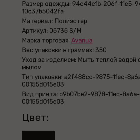
Размер одежды: 94c44c1b-206f-11e5-9
10c37b5042fa
Материал: Полиэстер
Артикул: 05735 S/M
Марка торговая:
Avanua
Вес упаковки в граммах: 350
Уход за изделием: Мыть теплой водой 
мылом
Тип упаковки: a2f488cc-9875-11ec-8a6
00155d015e03
Вид принта: b9b07be2-9878-11ec-8a6a-
00155d015e03
Цвет: