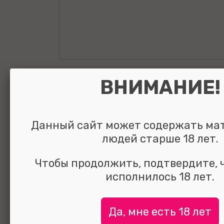
Анальная втулк
ВНИМАНИЕ!
кристаллом Me
прозрачный 8 
Данный сайт может содержать ма
людей старше 18 лет.
Чтобы продолжить, подтвердите, 
исполнилось 18 лет.
УЗНАТЬ ЦЕНУ
выбрать и
сравнить
Да, мне есть 18 лет