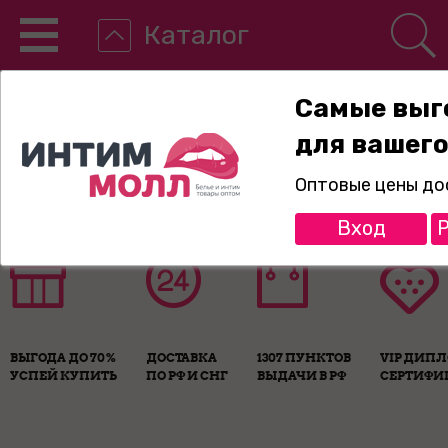
Каталог
Самые выг
для вашего
8-800-775-89-65
Оптовые цены до
Вход
Р
ВЫГОДА ДО 70%
ДОСТАВКА
1307 ПУНКТОВ
VIP ДИП
УСПЕЙ КУПИТЬ
ПО РФ И СНГ
ВЫДАЧИ В РФ
СЕРТИФИ