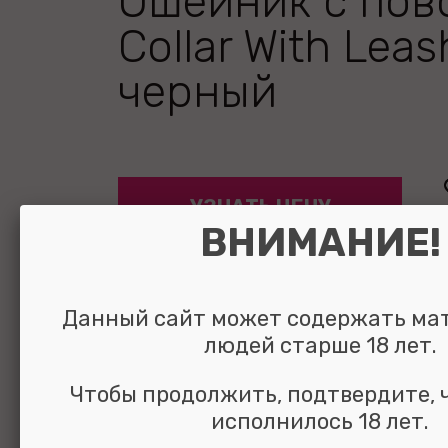
Ошейник с пов
Collar With Leas
черный
УЗНАТЬ ЦЕНУ
ВНИМАНИЕ!
выбрать и
сравнить
Данный сайт может содержать ма
людей старше 18 лет.
Чтобы продолжить, подтвердите, 
исполнилось 18 лет.