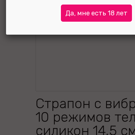
Да, мне есть 18 лет
Страпон с виб
10 режимов те
силикон 14,5 с