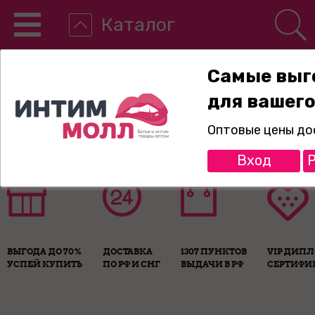
Каталог
Самые выг
для вашего
8-800-775-89-65
Оптовые цены до
Вход
Р
ВЫГОДА ДО 70%
ДОСТАВКА
1307 ПУНКТОВ
VIP ДИП
УСПЕЙ КУПИТЬ
ПО РФ И СНГ
ВЫДАЧИ В РФ
СЕРТИФИ