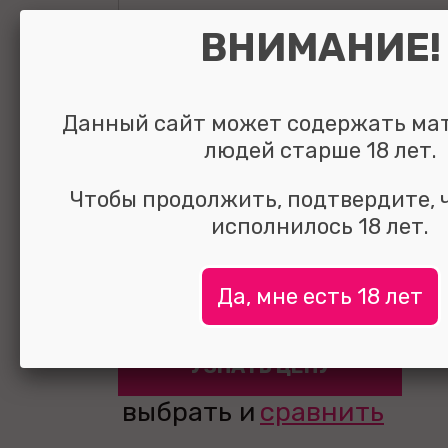
ВНИМАНИЕ!
Данный сайт может содержать ма
Анальная втулк
людей старше 18 лет.
кристаллом Gol
Чтобы продолжить, подтвердите, 
исполнилось 18 лет.
Plug Diamond 7
Да, мне есть 18 лет
УЗНАТЬ ЦЕНУ
выбрать и
сравнить