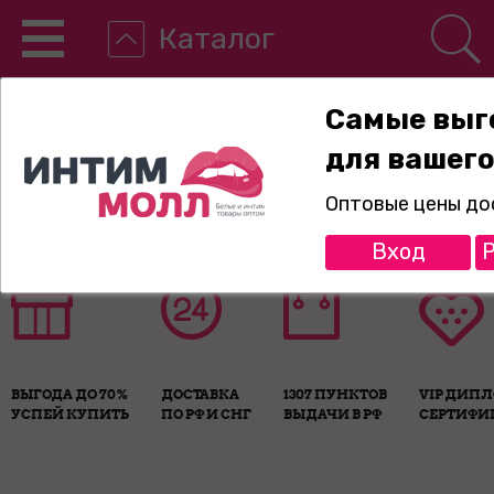
Каталог
Самые выг
для вашего
8-800-775-89-65
Оптовые цены до
Вход
Р
ВЫГОДА ДО 70%
ДОСТАВКА
1307 ПУНКТОВ
VIP ДИП
УСПЕЙ КУПИТЬ
ПО РФ И СНГ
ВЫДАЧИ В РФ
СЕРТИФИ