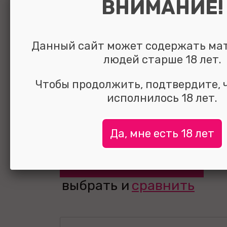
ВНИМАНИЕ!
Данный сайт может содержать ма
Мини-вибрато
людей старше 18 лет.
G Vibe с насад
Чтобы продолжить, подтвердите, 
фиолетовый 16
исполнилось 18 лет.
Да, мне есть 18 лет
УЗНАТЬ ЦЕНУ
выбрать и
сравнить