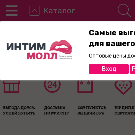
Каталог
Самые выг
для вашего
8-800-775-89-65
Оптовые цены до
Вход
Р
ВЫГОДА ДО 70%
ДОСТАВКА
1307 ПУНКТОВ
VIP ДИП
УСПЕЙ КУПИТЬ
ПО РФ И СНГ
ВЫДАЧИ В РФ
СЕРТИФИ