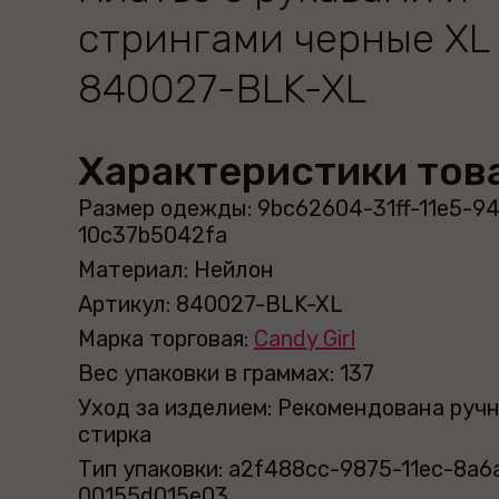
стрингами черные XL
840027-BLK-XL
Характеристики тов
Размер одежды: 9bc62604-31ff-11e5-9
10c37b5042fa
Материал: Нейлон
Артикул: 840027-BLK-XL
Марка торговая:
Candy Girl
Вес упаковки в граммах: 137
Уход за изделием: Рекомендована руч
стирка
Тип упаковки: a2f488cc-9875-11ec-8a6
00155d015e03