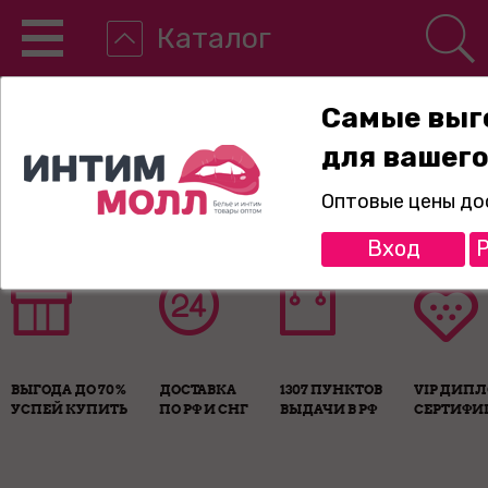
Каталог
Самые выг
для вашего
8-800-775-89-65
Оптовые цены до
Вход
Р
ВЫГОДА ДО 70%
ДОСТАВКА
1307 ПУНКТОВ
VIP ДИП
УСПЕЙ КУПИТЬ
ПО РФ И СНГ
ВЫДАЧИ В РФ
СЕРТИФИ