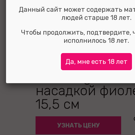
Данный сайт может содержать ма
людей старше 18 лет.
Чтобы продолжить, подтвердите, 
исполнилось 18 лет.
Мини-вибрато
Да, мне есть 18 лет
Vibrating Glans 
насадкой фиол
15,5 см
УЗНАТЬ ЦЕНУ