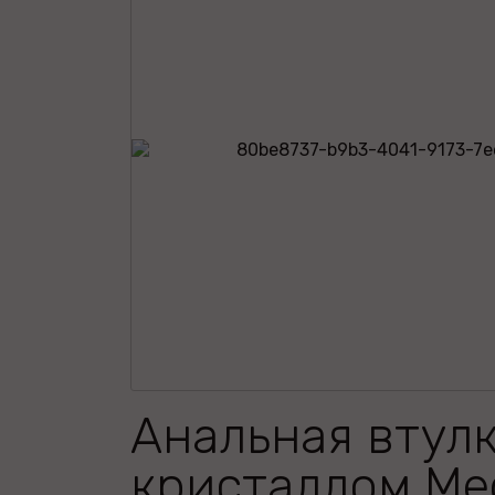
Анальная втулк
кристаллом Me