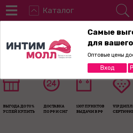
Каталог
Самые выг
для вашего
8-800-775-89-65
Оптовые цены до
Вход
Р
ВЫГОДА ДО 70%
ДОСТАВКА
1307 ПУНКТОВ
VIP ДИП
УСПЕЙ КУПИТЬ
ПО РФ И СНГ
ВЫДАЧИ В РФ
СЕРТИФИ