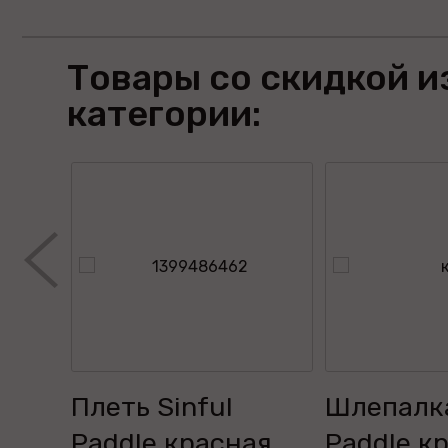
Товары со скидкой и
категории:
ful
Плеть Sinful
Шлепалка
3...
Paddle красная...
Paddle кр