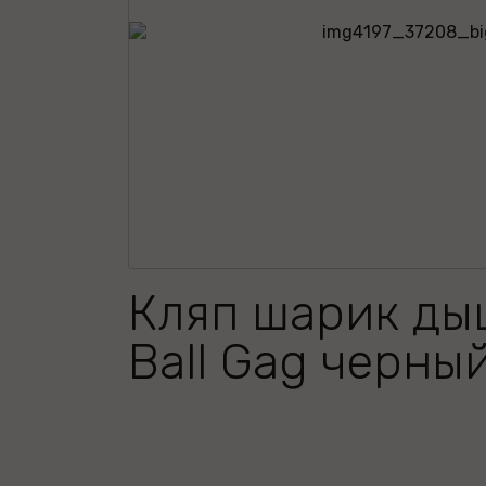
Кляп шарик д
Ball Gag черны