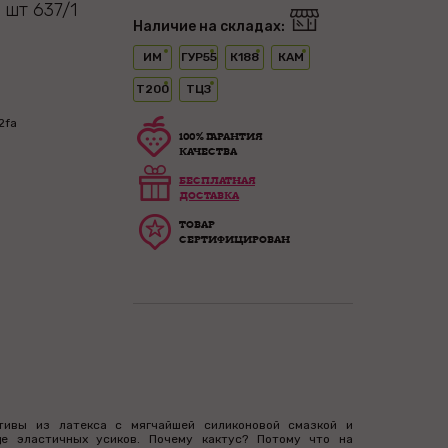
 шт 637/1
Наличие на складах:
ИМ
ГУР55
К188
КАМ
Т200
ТЦЗ
2fa
100% ГАРАНТИЯ
КАЧЕСТВА
БЕСПЛАТНАЯ
ДОСТАВКА
ТОВАР
СЕРТИФИЦИРОВАН
тивы из латекса с мягчайшей силиконовой смазкой и
е эластичных усиков. Почему кактус? Потому что на