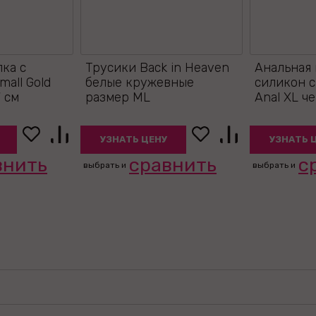
лка с
Трусики Back in Heaven
Анальная 
all Gold
белые кружевные
силикон 
 см
размер ML
Anal XL че
УЗНАТЬ ЦЕНУ
УЗНАТЬ 
внить
сравнить
с
выбрать и
выбрать и