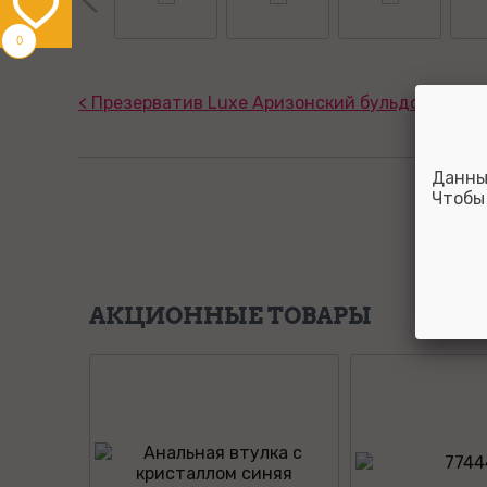
0
< Презерватив Luxe Аризонский бульдог 1 шт
Данны
Чтобы
АКЦИОННЫЕ ТОВАРЫ