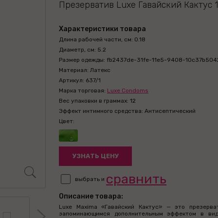
Презерватив Luxe Гавайский Кактус 1
Характеристики товара
Длина рабочей части, см: 0.18
Диаметр, см: 5.2
Размер одежды: fb2437de-31fe-11e5-9408-10c37b504
Материал: Латекс
Артикул: 637/1
Марка торговая:
Luxe Condoms
Вес упаковки в граммах: 12
Эффект интимного средства: Антисептический
Цвет:
УЗНАТЬ ЦЕНУ
сравнить
выбрать и
Описание товара:
Luxe Maxima «Гавайский Кактус» — это презерва
запоминающимся дополнительным эффектом в вид