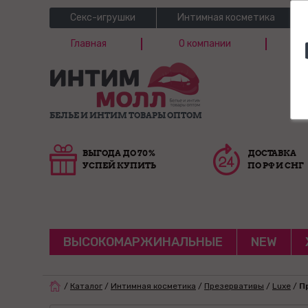
Секс-игрушки
Интимная косметика
Главная
О компании
Б
Г
БЕЛЬЕ И ИНТИМ ТОВАРЫ ОПТОМ
ВЫГОДА ДО 70%
ДОСТАВКА
УСПЕЙ КУПИТЬ
ПО РФ И СНГ
ВЫСОКОМАРЖИНАЛЬНЫЕ
NEW
/
Каталог
/
Интимная косметика
/
Презервативы
/
Luxe
/
П