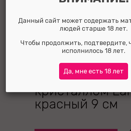
Данный сайт может содержать ма
людей старше 18 лет.
Чтобы продолжить, подтвердите, 
исполнилось 18 лет.
Да, мне есть 18 лет
Анальная втулк
кристаллом La
красный 9 см