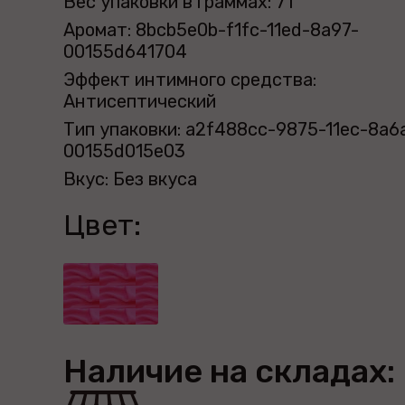
Вес упаковки в граммах: 71
Аромат: 8bcb5e0b-f1fc-11ed-8a97-
00155d641704
Эффект интимного средства:
Антисептический
Тип упаковки: a2f488cc-9875-11ec-8a6
00155d015e03
Вкус: Без вкуса
Цвет:
Наличие на складах: