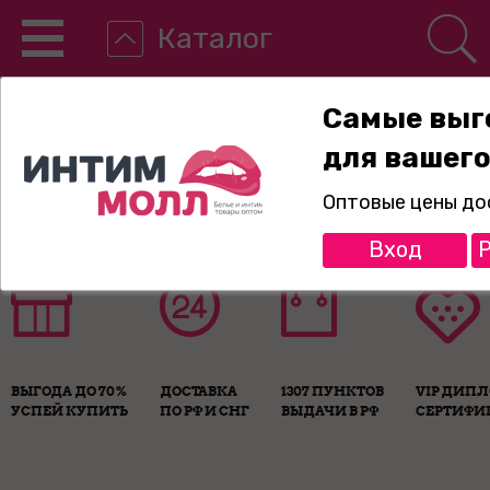
Каталог
Самые выг
для вашего
8-800-775-89-65
Оптовые цены до
Вход
Р
ВЫГОДА ДО 70%
ДОСТАВКА
1307 ПУНКТОВ
VIP ДИП
УСПЕЙ КУПИТЬ
ПО РФ И СНГ
ВЫДАЧИ В РФ
СЕРТИФИ