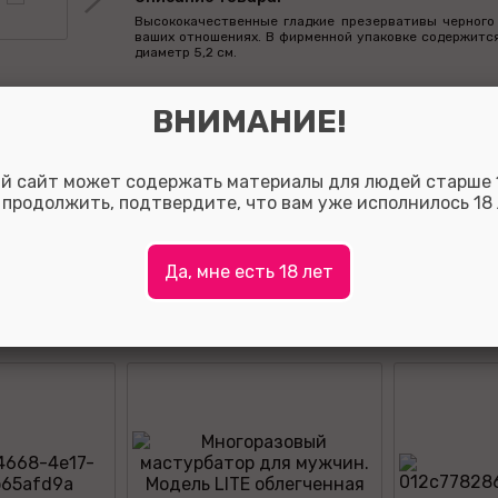
Высококачественные гладкие презервативы черного
ваших отношениях. В фирменной упаковке содержится 
диаметр 5,2 см.
 6
ВНИМАНИЕ!
Оставить отзыв:
й сайт может содержать материалы для людей старше 1
 продолжить, подтвердите, что вам уже исполнилось 18 
Так вы сможете помочь потенциальным покупателям о
с выбором, а также, за полезные отзывы мы начисляе
на ваш личный счет.
Для того что бы оставить отзыв зарегистрируйтесь ли
Да, мне есть 18 лет