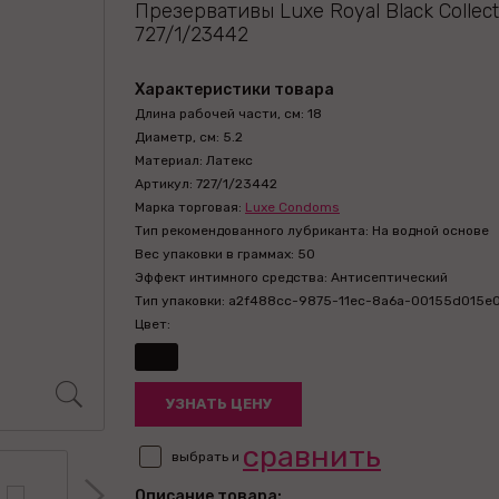
Презервативы Luxe Royal Black Collec
727/1/23442
Характеристики товара
Длина рабочей части, см: 18
Диаметр, см: 5.2
Материал: Латекс
Артикул: 727/1/23442
Марка торговая:
Luxe Condoms
Тип рекомендованного лубриканта: На водной основе
Вес упаковки в граммах: 50
Эффект интимного средства: Антисептический
Тип упаковки: a2f488cc-9875-11ec-8a6a-00155d015e
Цвет:
УЗНАТЬ ЦЕНУ
сравнить
выбрать и
Описание товара: