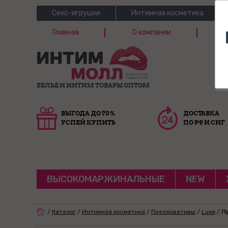
Секс-игрушки
Интимная косметика
Главная
О компании
Б
Г
БЕЛЬЕ И ИНТИМ ТОВАРЫ ОПТОМ
ВЫГОДА ДО 70%
ДОСТАВКА
УСПЕЙ КУПИТЬ
ПО РФ И СНГ
ВЫСОКОМАРЖИНАЛЬНЫЕ
NEW
/
Каталог
/
Интимная косметика
/
Презервативы
/
Luxe
/
П