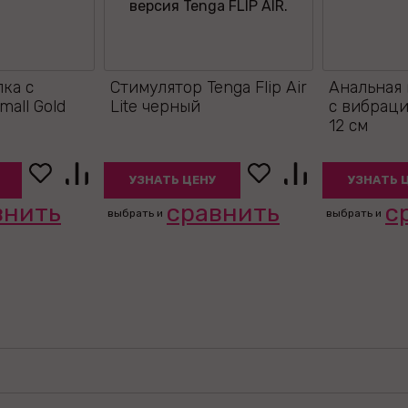
лка с
Стимулятор Tenga Flip Air
Анальная 
all Gold
Lite черный
с вибрац
12 см
УЗНАТЬ ЦЕНУ
УЗНАТЬ 
внить
сравнить
с
выбрать и
выбрать и