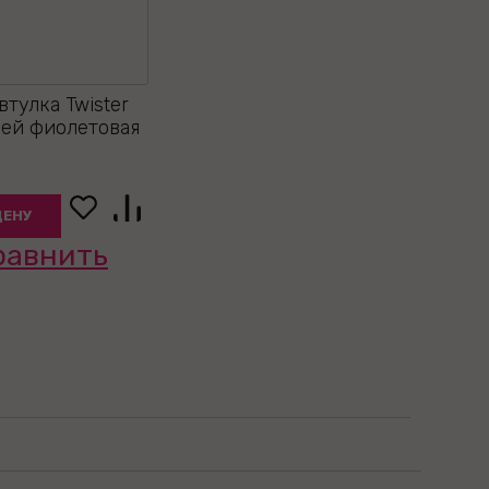
втулка Twister
ией фиолетовая
ЦЕНУ
равнить