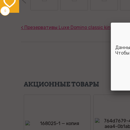
0
< Презервативы Luxe Domino classic king size №
Данны
Чтобы
АКЦИОННЫЕ ТОВАРЫ