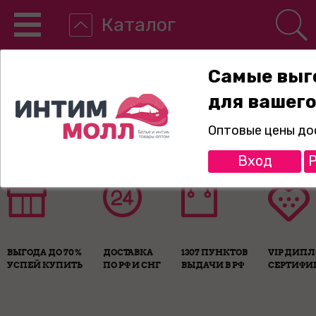
Каталог
Самые выг
для вашего
8-800-775-89-65
Оптовые цены до
Вход
Р
ВЫГОДА ДО 70%
ДОСТАВКА
1307 ПУНКТОВ
VIP ДИП
УСПЕЙ КУПИТЬ
ПО РФ И СНГ
ВЫДАЧИ В РФ
СЕРТИФИ