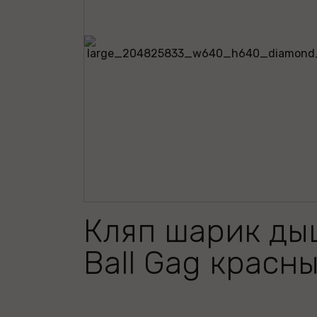
Кляп шарик д
Ball Gag красн