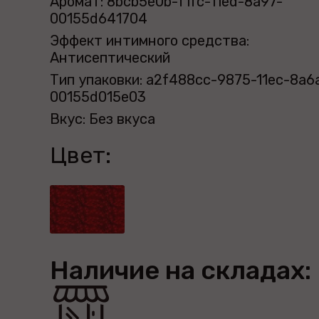
Аромат: 8bcb5e0b-f1fc-11ed-8a97-
00155d641704
Эффект интимного средства:
Антисептический
Тип упаковки: a2f488cc-9875-11ec-8a6
00155d015e03
Вкус: Без вкуса
Цвет:
Наличие на складах: