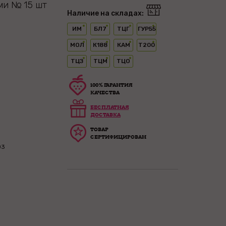
ами № 15 шт
Наличие на складах:
ИМ
БЛ7
ТЦГ
ГУР55
МОЛ
К188
КАМ
Т200
ТЦЗ
ТЦМ
ТЦО
100% ГАРАНТИЯ
КАЧЕСТВА
БЕСПЛАТНАЯ
ДОСТАВКА
ТОВАР
СЕРТИФИЦИРОВАН
03