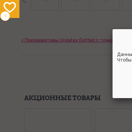
0
< Презервативы Unilatex Dotted с точками № 3
Данны
Чтобы
АКЦИОННЫЕ ТОВАРЫ