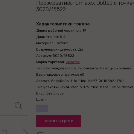
Презервативы Unilatex Dotted с точк
3020/15522
Характеристики товара
Длина рабочей части, см: 19
Диаметр, см: 5.4
Материал: Латекс
Водонепроницаемость: Да
Артикул: 3020/15522
Марка торговая:
Unilatex
Тип рекомендованного лубриканта: На водной основе
Вес упаковки в граммах: 60
Аромат: 8bcb5e0b-f1fc-11ed-8a97-00155d641704
Тип упаковки: a2f488cc-9875-11ec-8a6a-00155d015e
Вкус: Без вкуса
Цвет:
УЗНАТЬ ЦЕНУ