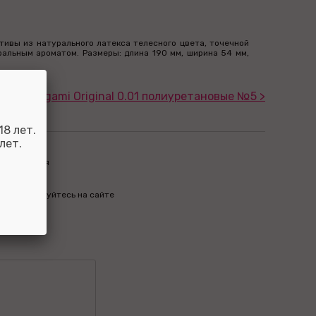
ативы из натурального латекса телесного цвета, точечной
альным ароматом. Размеры: длина 190 мм, ширина 54 мм,
тивы Sagami Original 0.01 полиуретановые №5 >
8 лет.
лет.
пределиться
м бонусы
бо авторизуйтесь на сайте