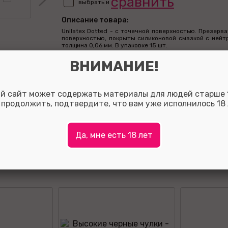
сравнить
выбрать и
Описание товара:
Unilatex Dotted - с точечной поверхностью. Презерв
поверхностью, покрыты силиконовой смазкой с нейтр
толщина 0,06 мм. В упаковке 15 шт.
ВНИМАНИЕ!
 шт
Презерва
й сайт может содержать материалы для людей старше 1
Оставить отзыв:
 продолжить, подтвердите, что вам уже исполнилось 18 
Так вы сможете помочь потенциальным покупателям о
с выбором, а также, за полезные отзывы мы начисляе
на ваш личный счет.
Да, мне есть 18 лет
Для того что бы оставить отзыв зарегистрируйтесь ли