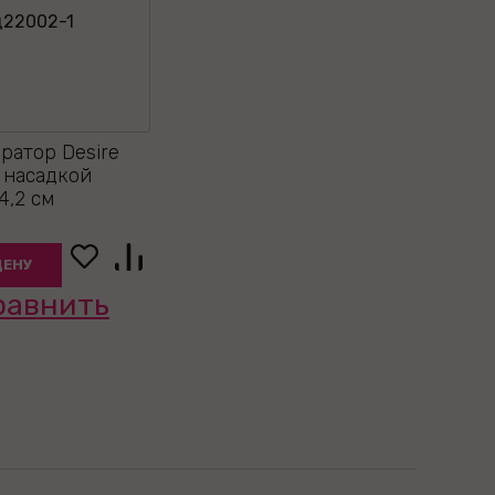
ратор Desire
 с насадкой
4,2 см
ЦЕНУ
равнить