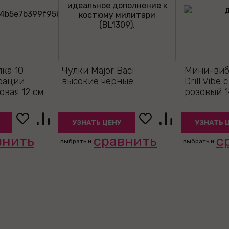
лка 10
Чулки Major Baci
Мини-виб
рации
высокие черные
Drill Vibe
овая 12 см
розовый 1
УЗНАТЬ ЦЕНУ
УЗНАТЬ 
внить
сравнить
с
выбрать и
выбрать и