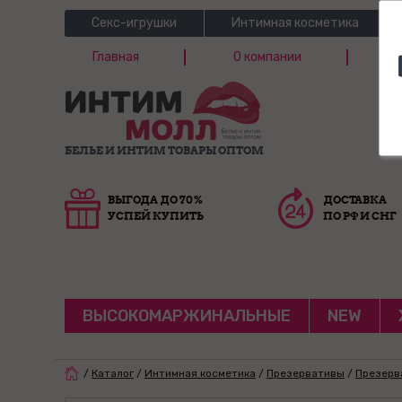
Секс-игрушки
Интимная косметика
Главная
О компании
Б
Г
БЕЛЬЕ И ИНТИМ ТОВАРЫ ОПТОМ
ВЫГОДА ДО 70%
ДОСТАВКА
УСПЕЙ КУПИТЬ
ПО РФ И СНГ
ВЫСОКОМАРЖИНАЛЬНЫЕ
NEW
/
Каталог
/
Интимная косметика
/
Презервативы
/
Презерв