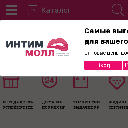
Каталог
Самые выг
для вашего
8-800-775-89-65
Оптовые цены до
Вход
Р
ВЫГОДА ДО 70%
ДОСТАВКА
1307 ПУНКТОВ
VIP ДИП
УСПЕЙ КУПИТЬ
ПО РФ И СНГ
ВЫДАЧИ В РФ
СЕРТИФИ