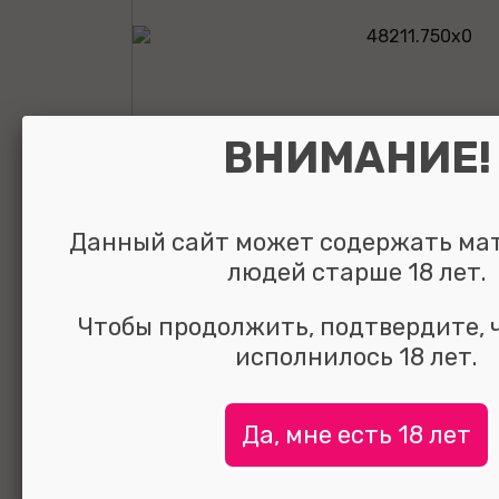
ВНИМАНИЕ!
Данный сайт может содержать ма
людей старше 18 лет.
Анальная втулк
Чтобы продолжить, подтвердите, 
исполнилось 18 лет.
кристаллом Me
Gold фиолетов
Да, мне есть 18 лет