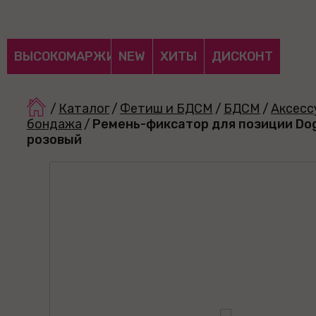
ВЫСОКОМАРЖИНАЛЬНЫЕ
NEW
ХИТЫ
ДИСКОНТ
/
Каталог
/
Фетиш и БДСМ
/
БДСМ
/
Аксесс
бондажа
/
Ремень-фиксатор для позиции Dog
розовый