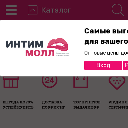
Каталог
Самые выг
для вашего
8-800-775-89-65
Оптовые цены до
Вход
Р
ВЫГОДА ДО 70%
ДОСТАВКА
1307 ПУНКТОВ
VIP ДИП
УСПЕЙ КУПИТЬ
ПО РФ И СНГ
ВЫДАЧИ В РФ
СЕРТИФИ