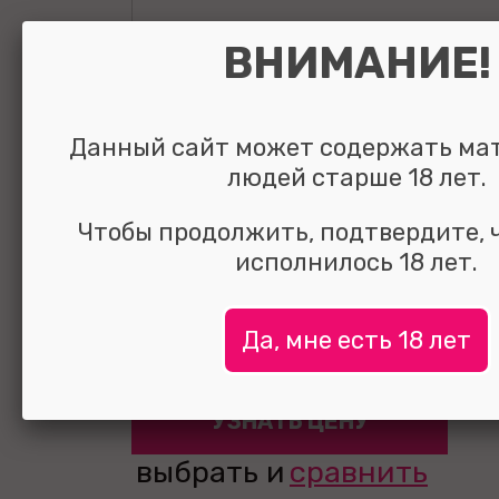
ВНИМАНИЕ!
Данный сайт может содержать ма
людей старше 18 лет.
Вагинальные ш
металлические 
Чтобы продолжить, подтвердите, 
исполнилось 18 лет.
Да, мне есть 18 лет
УЗНАТЬ ЦЕНУ
выбрать и
сравнить