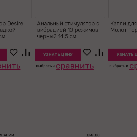
р Desire
Анальный стимулятор с
Капли дл
асадкой
вибрацией 10 режимов
Молот Тор
см
черный 14,5 см
УЗНАТЬ ЦЕНУ
УЗНАТЬ 
внить
сравнить
с
выбрать и
выбрать и
МПАНИИ
ДИЛДО