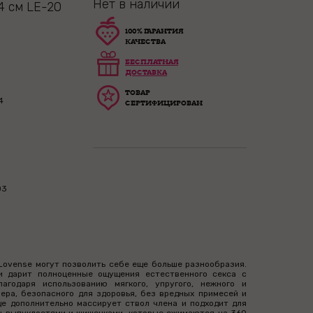
Нет в наличии
4 см LE-20
100% ГАРАНТИЯ
КАЧЕСТВА
БЕСПЛАТНАЯ
ДОСТАВКА
ТОВАР
4
СЕРТИФИЦИРОВАН
03
Lovense могут позволить себе еще больше разнообразия.
и дарит полноценные ощущения естественного секса с
агодаря использованию мягкого, упругого, нежного и
ера, безопасного для здоровья, без вредных примесей и
е дополнительно массирует ствол члена и подходит для