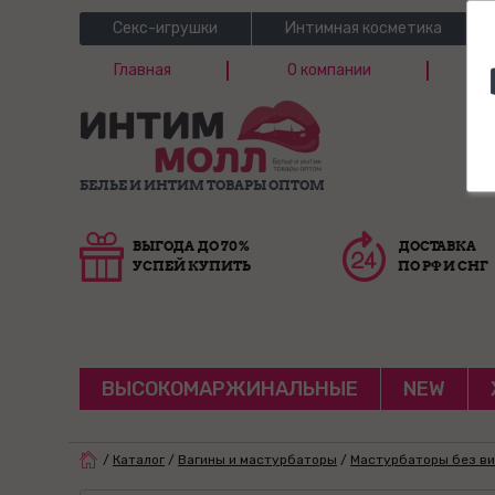
Секс-игрушки
Интимная косметика
Главная
О компании
Б
Г
БЕЛЬЕ И ИНТИМ ТОВАРЫ ОПТОМ
ВЫГОДА ДО 70%
ДОСТАВКА
УСПЕЙ КУПИТЬ
ПО РФ И СНГ
ВЫСОКОМАРЖИНАЛЬНЫЕ
NEW
/
Каталог
/
Вагины и мастурбаторы
/
Мастурбаторы без в