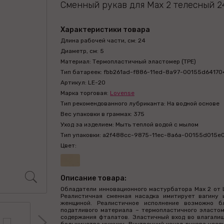
Сменный рукав для Max 2 телесный 2
Характеристики товара
Длина рабочей части, см: 24
Диаметр, см: 5
Материал: Термопластичный эластомер (TPE)
Тип батареек: fbb261ad-f886-11ed-8a97-00155d64170
Артикул: LE-20
Марка торговая:
Lovense
Тип рекомендованного лубриканта: На водной основе
Вес упаковки в граммах: 375
Уход за изделием: Мыть теплой водой с мылом
Тип упаковки: a2f488cc-9875-11ec-8a6a-00155d015e
Цвет:
Описание товара:
Обладатели инновационного мастурбатора Max 2 от 
Реалистичная сменная насадка имитирует вагину 
женщиной. Реалистичное исполнение возможно бл
податливого материала – термопластичного эластом
содержания фталатов. Эластичный вход во влагалищ