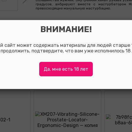
большинства мужчин. Внутренний канал рукава усея
градусов, вибрируют вместе с мастурбатором M
превосходящие мануальную мастурбацию.
ВНИМАНИЕ!
Оставить отзыв:
й сайт может содержать материалы для людей старше 1
Так вы сможете помочь потенциальным покупателям о
 продолжить, подтвердите, что вам уже исполнилось 18 
с выбором, а также, за полезные отзывы мы начисляе
на ваш личный счет.
Для того что бы оставить отзыв зарегистрируйтесь ли
Да, мне есть 18 лет