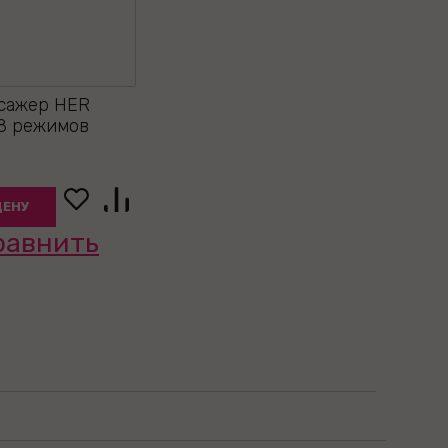
сажер HER
18 режимов
ЦЕНУ
равнить