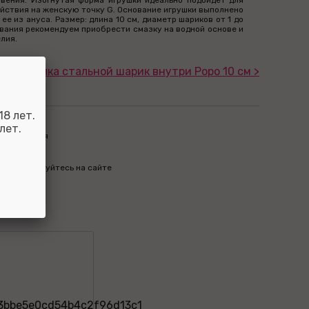
вения. Изогнутая форма игрушки идеально подойдет для
йствия на женскую точку G. Основание игрушки выполнено
ее из ануса. Размер: длина 10 см, диаметр шариков от 1 до
ования рекомендуем приобрести смазку на водной основе и
лия.
ная втулка стальной шарик внутри Popo 10 см >
8 лет.
лет.
пределиться
м бонусы
бо авторизуйтесь на сайте