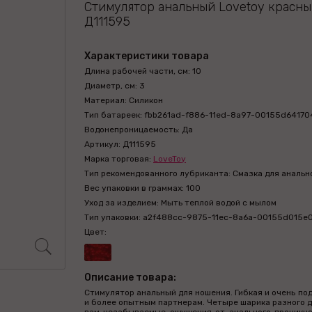
Стимулятор анальный Lovetoy красны
Д111595
Характеристики товара
Длина рабочей части, см: 10
Диаметр, см: 3
Материал: Силикон
Тип батареек: fbb261ad-f886-11ed-8a97-00155d64170
Водонепроницаемость: Да
Артикул: Д111595
Марка торговая:
LoveToy
Тип рекомендованного лубриканта: Смазка для анальн
Вес упаковки в граммах: 100
Уход за изделием: Мыть теплой водой с мылом
Тип упаковки: a2f488cc-9875-11ec-8a6a-00155d015e
Цвет:
Описание товара:
Стимулятор анальный для ношения. Гибкая и очень по
и более опытным партнерам. Четыре шарика разного д