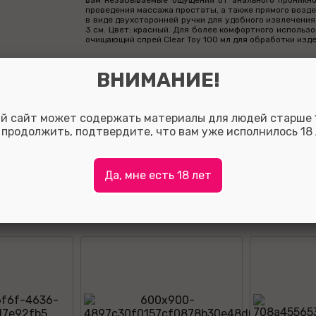
вам незабываемые ощущения от анального проникно
проведения массажа простаты, а также прямого возде
в виде двухсторонней ручки для удобного извлечения 
3 см. Цвет: красный. Для более комфортного использ
очищающий спрей Clear Toy 100 мл для обработки изде
Аналь
ВНИМАНИЕ!
й сайт может содержать материалы для людей старше 1
Оставить отзыв:
 продолжить, подтвердите, что вам уже исполнилось 18 
Так вы сможете помочь потенциальным покупателям о
с выбором, а также, за полезные отзывы мы начисляе
на ваш личный счет.
Для того что бы оставить отзыв зарегистрируйтесь ли
Да, мне есть 18 лет