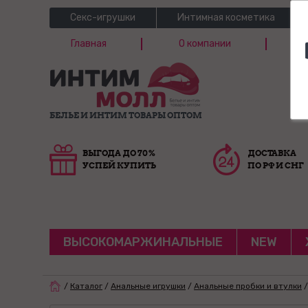
Секс-игрушки
Интимная косметика
Главная
О компании
Б
Г
БЕЛЬЕ И ИНТИМ ТОВАРЫ ОПТОМ
ВЫГОДА ДО 70%
ДОСТАВКА
УСПЕЙ КУПИТЬ
ПО РФ И СНГ
ВЫСОКОМАРЖИНАЛЬНЫЕ
NEW
/
Каталог
/
Анальные игрушки
/
Анальные пробки и втулки
/