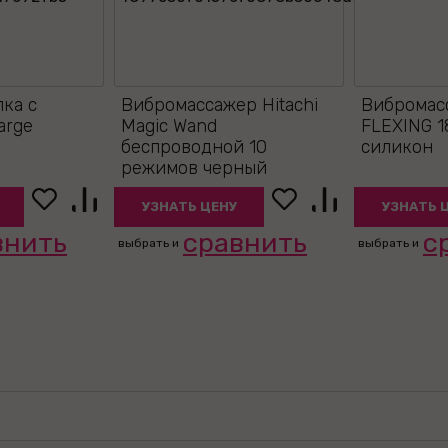
лка с
Вибромассажер Hitachi
Вибромас
arge
Magic Wand
FLEXING 
беспроводной 10
силикон
режимов черный
УЗНАТЬ ЦЕНУ
УЗНАТЬ 
внить
сравнить
с
выбрать и
выбрать и