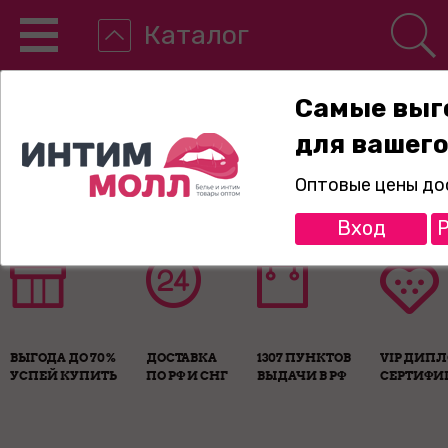
Каталог
Самые выг
для вашего
8-800-775-89-65
Оптовые цены до
Вход
Р
ВЫГОДА ДО 70%
ДОСТАВКА
1307 ПУНКТОВ
VIP ДИП
УСПЕЙ КУПИТЬ
ПО РФ И СНГ
ВЫДАЧИ В РФ
СЕРТИФИ