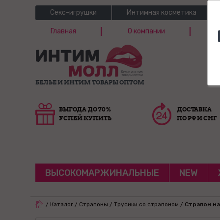
Секс-игрушки
Интимная косметика
Главная
О компании
Б
Г
БЕЛЬЕ И ИНТИМ ТОВАРЫ ОПТОМ
ВЫГОДА ДО 70%
ДОСТАВКА
УСПЕЙ КУПИТЬ
ПО РФ И СНГ
ВЫСОКОМАРЖИНАЛЬНЫЕ
NEW
/
Каталог
/
Страпоны
/
Трусики со страпоном
/
Страпон на