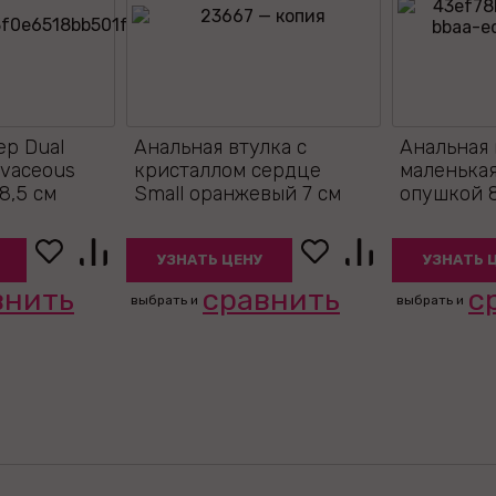
р Dual
Анальная втулка с
Анальная 
rvaceous
кристаллом сердце
маленькая
8,5 см
Small оранжевый 7 см
опушкой 8
УЗНАТЬ ЦЕНУ
УЗНАТЬ 
внить
сравнить
с
выбрать и
выбрать и