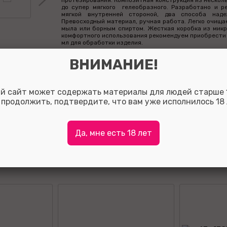
протезирования. Композитная конструкция из несколь
до супер мягкого гелеобразного. Разработано и р
мягкой внутренней стороной, два способа наде
Превосходный материал, ручная работа. Легко очища
мыла или борным спиртом. Жесткая коробка из микро
комфортного использования рекомендуем приобрести с
мл для обработки изделия.
ВНИМАНИЕ!
Фал
й сайт может содержать материалы для людей старше 1
Оставить отзыв:
 продолжить, подтвердите, что вам уже исполнилось 18 
Так вы сможете помочь потенциальным покупателям о
с выбором, а также, за полезные отзывы мы начисляе
на ваш личный счет.
Да, мне есть 18 лет
Для того что бы оставить отзыв зарегистрируйтесь ли