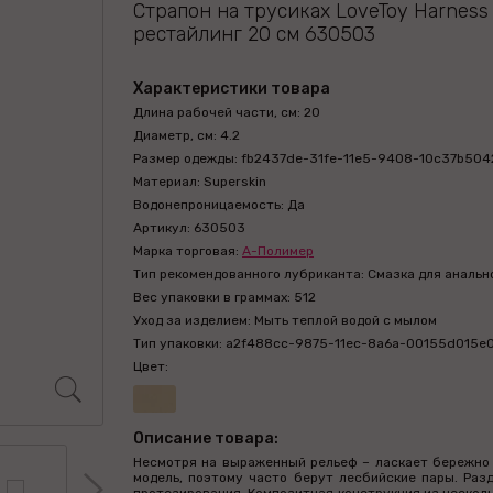
Страпон на трусиках LoveToy Harness
рестайлинг 20 см 630503
Характеристики товара
Длина рабочей части, см: 20
Диаметр, см: 4.2
Размер одежды: fb2437de-31fe-11e5-9408-10c37b504
Материал: Superskin
Водонепроницаемость: Да
Артикул: 630503
Марка торговая:
А-Полимер
Тип рекомендованного лубриканта: Смазка для анальн
Вес упаковки в граммах: 512
Уход за изделием: Мыть теплой водой с мылом
Тип упаковки: a2f488cc-9875-11ec-8a6a-00155d015e
Цвет:
Описание товара:
Несмотря на выраженный рельеф – ласкает бережно 
модель, поэтому часто берут лесбийские пары. Разд