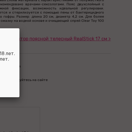
ких слоев материала с характеристиками от полужесткого
екомендовано врачами-сексологами. Пояс двухслойный с
жной фиксации, возможность идеальной регулировки.
ется и стерилизуется с помощью пены от бактерицидного
 гофры. Размер: длина 20 см, диаметр 4,2 см. Для более
мазку на водной основе и очищающий спрей Clear Toy 100
лоимитатор поясной телесный RealStick 17 см >
8 лет.
лет.
пределиться
м бонусы
бо авторизуйтесь на сайте