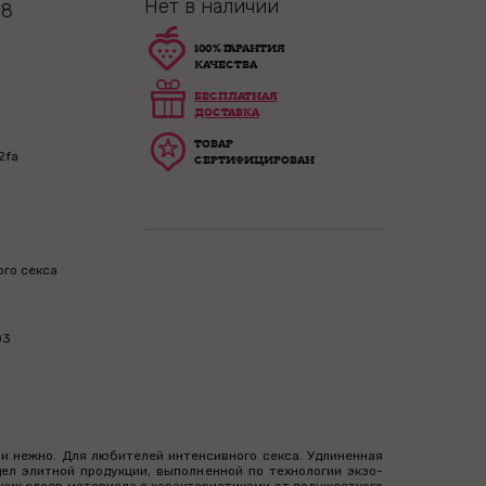
Нет в наличии
 8
100% ГАРАНТИЯ
КАЧЕСТВА
БЕСПЛАТНАЯ
ДОСТАВКА
ТОВАР
2fa
СЕРТИФИЦИРОВАН
ого секса
03
и нежно. Для любителей интенсивного секса. Удлиненная
ел элитной продукции, выполненной по технологии экзо-