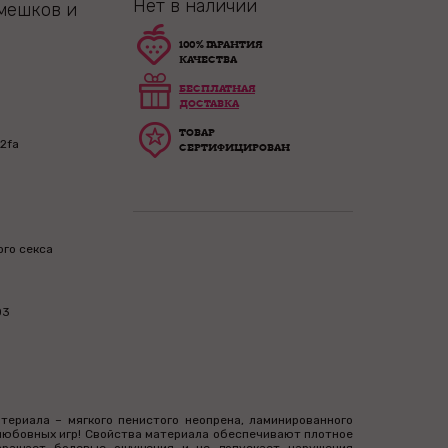
Нет в наличии
мешков и
100% ГАРАНТИЯ
КАЧЕСТВА
БЕСПЛАТНАЯ
ДОСТАВКА
ТОВАР
2fa
СЕРТИФИЦИРОВАН
ого секса
03
териала – мягкого пенистого неопрена, ламинированного
любовных игр! Свойства материала обеспечивают плотное