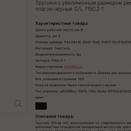
Трусики с увеличенным размером ре
плагом черные S/L 7150.2-1
Характеристики товара
Длина рабочей части, см: 8
Диаметр, см: 2
Размер одежды: 94c44c1b-206f-11e5-9407-10c37b504
Материал: Текстиль
Водонепроницаемость: Да
Артикул: 7150.2-1
Марка торговая:
SITABELLA
Тип рекомендованного лубриканта: Смазка для анальн
Вес упаковки в граммах: 150
Уход за изделием: Мыть теплой водой с мылом
Тип упаковки: a2f488cc-9875-11ec-8a6a-00155d015e
Цвет:
Описание товара:
Трусики (Strap-on) выполненные из современного ма
шелковистым спандексом прекрасный аксессуар для 