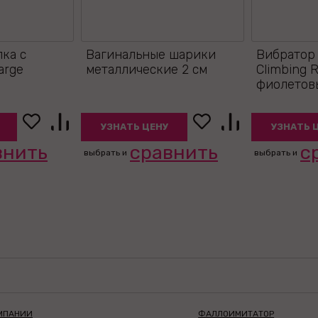
лка с
Вагинальные шарики
Вибратор C
arge
металлические 2 см
Climbing R
фиолетовы
УЗНАТЬ ЦЕНУ
УЗНАТЬ 
внить
сравнить
с
выбрать и
выбрать и
МПАНИИ
ФАЛЛОИМИТАТОР