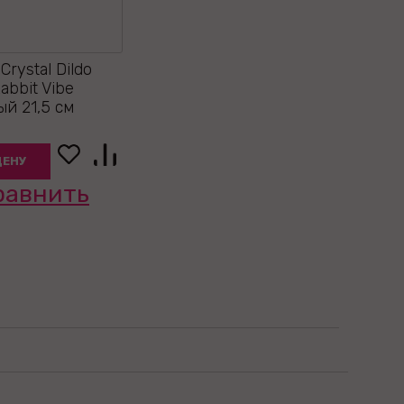
rystal Dildo
abbit Vibe
й 21,5 см
ЦЕНУ
равнить