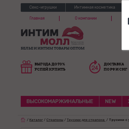
Секс-игрушки
Интимная косметика
Главная
О компании
Б
Г
БЕЛЬЕ И ИНТИМ ТОВАРЫ ОПТОМ
ВЫГОДА ДО 70%
ДОСТАВКА
УСПЕЙ КУПИТЬ
ПО РФ И СНГ
ВЫСОКОМАРЖИНАЛЬНЫЕ
NEW
/
Каталог
/
Страпоны
/
Трусики для страпона
/
Трусики с