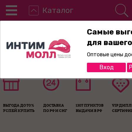
Каталог
Самые выг
для вашего
8-800-775-89-65
Оптовые цены до
Вход
Р
ВЫГОДА ДО 70%
ДОСТАВКА
1307 ПУНКТОВ
VIP ДИП
УСПЕЙ КУПИТЬ
ПО РФ И СНГ
ВЫДАЧИ В РФ
СЕРТИФИ