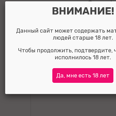
простаты Cryst
ВНИМАНИЕ!
Sucker Beads Vi
розовый 17 см
Данный сайт может содержать ма
людей старше 18 лет.
УЗНАТЬ ЦЕНУ
Чтобы продолжить, подтвердите, 
исполнилось 18 лет.
выбрать и
сравнить
Да, мне есть 18 лет