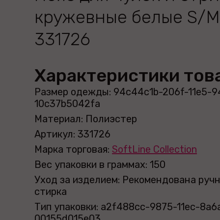
кружевные белые S/M
331726
Характеристики тов
Размер одежды: 94c44c1b-206f-11e5-9
10c37b5042fa
Материал: Полиэстер
Артикул: 331726
Марка торговая:
SoftLine Collection
Вес упаковки в граммах: 150
Уход за изделием: Рекомендована руч
стирка
Тип упаковки: a2f488cc-9875-11ec-8a6
00155d015e03