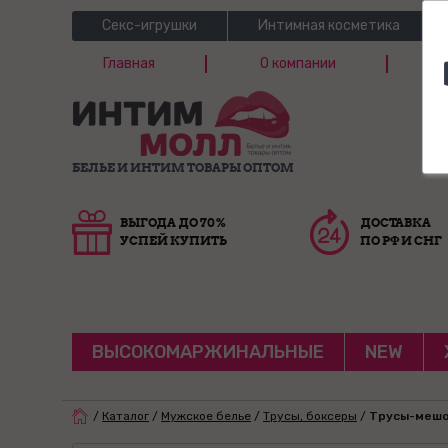
Секс-игрушки
Интимная косметика
Главная
О компании
Б
Г
БЕЛЬЕ И ИНТИМ ТОВАРЫ ОПТОМ
ВЫГОДА ДО 70%
ДОСТАВКА
УСПЕЙ КУПИТЬ
ПО РФ И СНГ
ВЫСОКОМАРЖИНАЛЬНЫЕ
NEW
/
Каталог
/
Мужское белье
/
Трусы, боксеры
/
Трусы-мешо