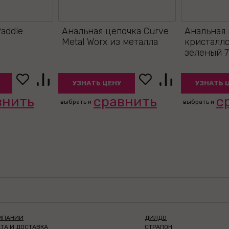
Paddle
Анальная цепочка Curve
Анальная 
Metal Worx из металла
кристалло
зеленый 7
УЗНАТЬ ЦЕНУ
УЗНАТЬ 
внить
сравнить
с
выбрать и
выбрать и
МПАНИИ
ДИЛДО
ТА И ДОСТАВКА
СТРАПОН