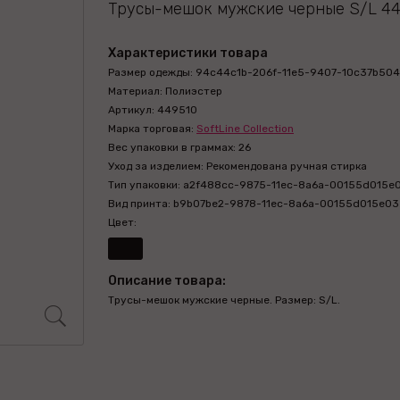
Трусы-мешок мужские черные S/L 4
Характеристики товара
Размер одежды: 94c44c1b-206f-11e5-9407-10c37b504
Материал: Полиэстер
Артикул: 449510
Марка торговая:
SoftLine Collection
Вес упаковки в граммах: 26
Уход за изделием: Рекомендована ручная стирка
Тип упаковки: a2f488cc-9875-11ec-8a6a-00155d015e
Вид принта: b9b07be2-9878-11ec-8a6a-00155d015e03
Цвет:
Описание товара:
Трусы-мешок мужские черные. Размер: S/L.