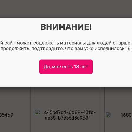
ВНИМАНИЕ!
Оставить отзыв:
й сайт может содержать материалы для людей старше 1
Так вы сможете помочь потенциальным покупателям о
 продолжить, подтвердите, что вам уже исполнилось 18 
с выбором, а также, за полезные отзывы мы начисляе
на ваш личный счет.
Для того что бы оставить отзыв зарегистрируйтесь ли
Да, мне есть 18 лет