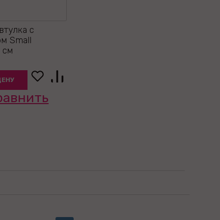
втулка с
м Small
 см
ЦЕНУ
равнить