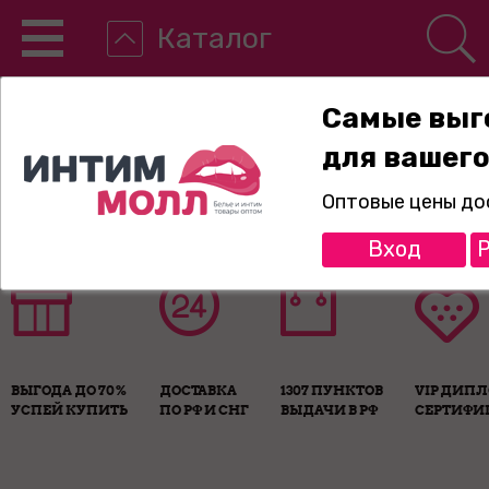
Каталог
Самые выг
для вашего
8-800-775-89-65
Оптовые цены до
Вход
Р
ВЫГОДА ДО 70%
ДОСТАВКА
1307 ПУНКТОВ
VIP ДИП
УСПЕЙ КУПИТЬ
ПО РФ И СНГ
ВЫДАЧИ В РФ
СЕРТИФИ