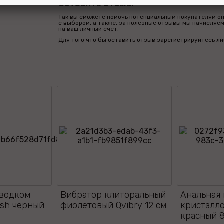
Оставить отзыв:
Так вы сможете помочь потенциальным покупателям о
с выбором, а также, за полезные отзывы мы начисляе
на ваш личный счет.
Для того что бы оставить отзыв зарегистрируйтесь ли
оводком
Вибратор клиторальный
Анальная 
eash черный
фиолетовый Qvibry 12 см
кристалло
красный 8