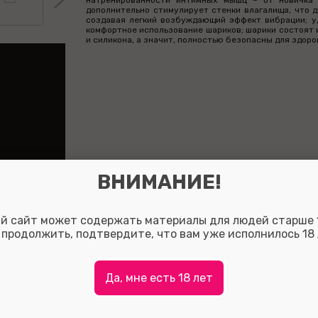
натренированности интимных мышц – от новичка 
дополнительно стимулирует стенки влагалища, что д
создавая легкий возбуждающий эффект вибрации; у
комфортное использование шариков; шарики состоят 
и силикона, а значит, полностью безопасны для здоро
ВНИМАНИЕ!
й сайт может содержать материалы для людей старше 1
 продолжить, подтвердите, что вам уже исполнилось 18 
Да, мне есть 18 лет