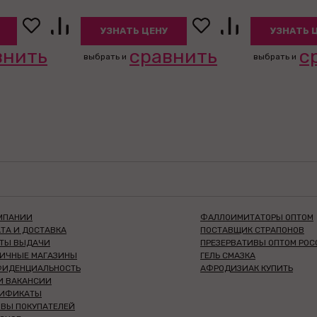
УЗНАТЬ ЦЕНУ
УЗНАТЬ 
внить
сравнить
с
выбрать и
выбрать и
МПАНИИ
ФАЛЛОИМИТАТОРЫ ОПТОМ
ТА И ДОСТАВКА
ПОСТАВЩИК СТРАПОНОВ
КТЫ ВЫДАЧИ
ПРЕЗЕРВАТИВЫ ОПТОМ РОС
НИЧНЫЕ МАГАЗИНЫ
ГЕЛЬ СМАЗКА
ФИДЕНЦИАЛЬНОСТЬ
АФРОДИЗИАК КУПИТЬ
И ВАКАНСИИ
ТИФИКАТЫ
ВЫ ПОКУПАТЕЛЕЙ