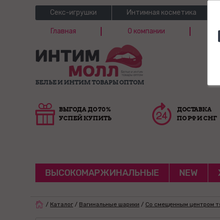
Секс-игрушки
Интимная косметика
Главная
О компании
Б
Г
БЕЛЬЕ И ИНТИМ ТОВАРЫ ОПТОМ
ВЫГОДА ДО 70%
ДОСТАВКА
УСПЕЙ КУПИТЬ
ПО РФ И СНГ
ВЫСОКОМАРЖИНАЛЬНЫЕ
NEW
/
Каталог
/
Вагинальные шарики
/
Со смещенным центром 