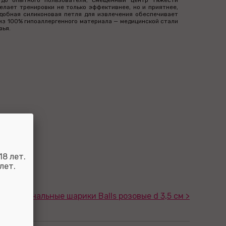
до опытного пользователя; смещенный центр тяжести
елает тренировки не только эффективнее, но и приятнее,
добная силиконовая петля для извлечения обеспечивает
из 100% гипоаллергенного материала — медицинской стали
вья.
8 лет.
лет.
Вагинальные шарики Balls розовые d 3,5 см >