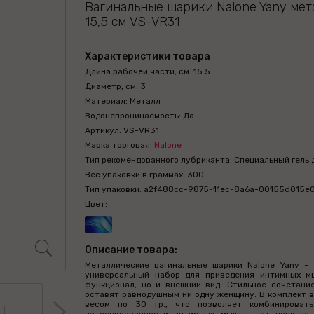
Вагинальные шарики Nalone Yany мет
15,5 см VS-VR31
Характеристики товара
Длина рабочей части, см: 15.5
Диаметр, см: 3
Материал: Металл
Водонепроницаемость: Да
Артикул: VS-VR31
Марка торговая:
Nalone
Тип рекомендованного лубриканта: Специальный гель 
Вес упаковки в граммах: 300
Тип упаковки: a2f488cc-9875-11ec-8a6a-00155d015e
Цвет:
Описание товара:
Металлические вагинальные шарики Nalone Yany – 
универсальный набор для приведения интимных мы
функционал, но и внешний вид. Стильное сочетани
оставят равнодушным ни одну женщину. В комплект вх
весом по 30 гр., что позволяет комбинироват