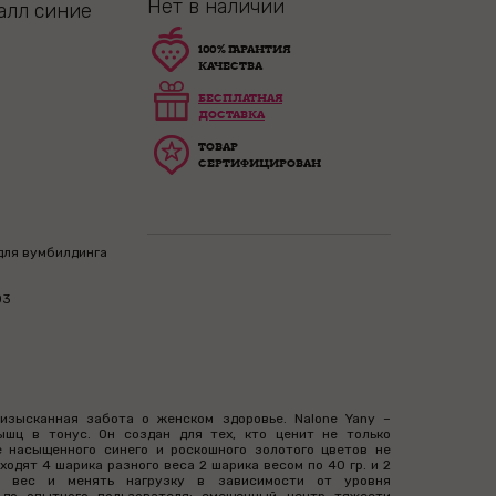
Нет в наличии
алл синие
100% ГАРАНТИЯ
КАЧЕСТВА
БЕСПЛАТНАЯ
ДОСТАВКА
ТОВАР
СЕРТИФИЦИРОВАН
для вумбилдинга
03
изысканная забота о женском здоровье. Nalone Yany –
шц в тонус. Он создан для тех, кто ценит не только
е насыщенного синего и роскошного золотого цветов не
одят 4 шарика разного веса 2 шарика весом по 40 гр. и 2
ь вес и менять нагрузку в зависимости от уровня