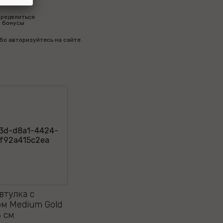
пределиться
м бонусы
бо авторизуйтесь на сайте
втулка с
м Medium Gold
 см