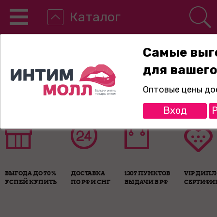
Каталог
Самые выг
для вашего
8-800-775-89-65
Оптовые цены до
Вход
Р
ВЫГОДА ДО 70%
ДОСТАВКА
1307 ПУНКТОВ
VIP ДИП
УСПЕЙ КУПИТЬ
ПО РФ И СНГ
ВЫДАЧИ В РФ
СЕРТИФИ