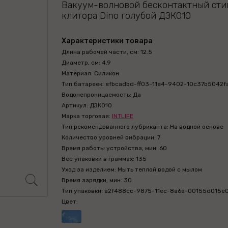
Вакуум-волновой бесконтактный сти
клитора Dino голубой ДЗК010
Характеристики товара
Длина рабочей части, см: 12.5
Диаметр, см: 4.9
Материал: Силикон
Тип батареек: efbcadbd-ff03-11e4-9402-10c37b5042f
Водонепроницаемость: Да
Артикул: ДЗК010
Марка торговая:
INTLIFE
Тип рекомендованного лубриканта: На водной основе
Количество уровней вибрации: 7
Время работы устройства, мин: 60
Вес упаковки в граммах: 135
Уход за изделием: Мыть теплой водой с мылом
Время зарядки, мин: 30
Тип упаковки: a2f488cc-9875-11ec-8a6a-00155d015e
Цвет: