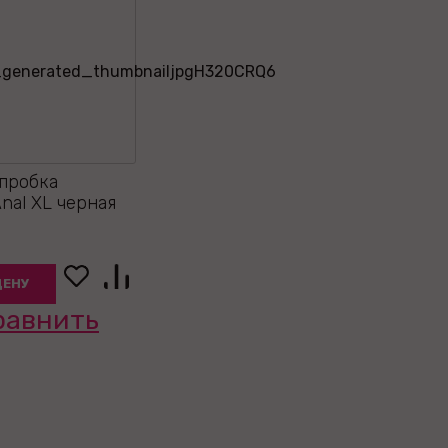
пробка
nal XL черная
ЦЕНУ
равнить