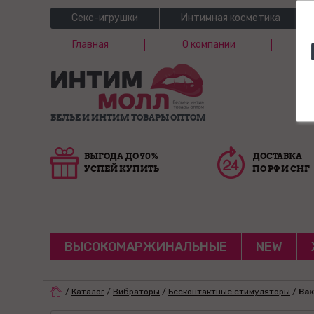
Секс-игрушки
Интимная косметика
Главная
О компании
Б
Г
БЕЛЬЕ И ИНТИМ ТОВАРЫ ОПТОМ
ВЫГОДА ДО 70%
ДОСТАВКА
УСПЕЙ КУПИТЬ
ПО РФ И СНГ
ВЫСОКОМАРЖИНАЛЬНЫЕ
NEW
/
Каталог
/
Вибраторы
/
Бесконтактные стимуляторы
/
Вак