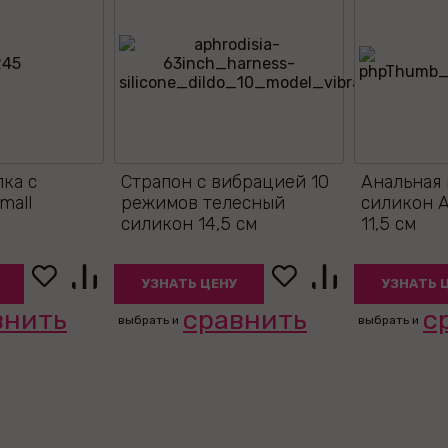
лка с
Страпон с вибрацией 10
Анальная 
mall
режимов телесный
силикон A
силикон 14,5 см
11,5 см
УЗНАТЬ ЦЕНУ
УЗНАТЬ 
внить
сравнить
с
выбрать и
выбрать и