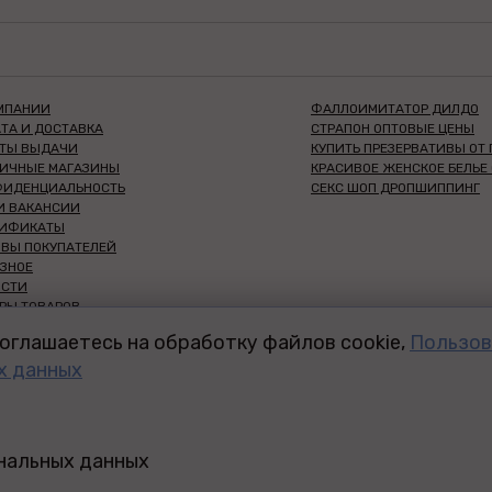
МПАНИИ
ФАЛЛОИМИТАТОР ДИЛДО
ТА И ДОСТАВКА
СТРАПОН ОПТОВЫЕ ЦЕНЫ
КТЫ ВЫДАЧИ
КУПИТЬ ПРЕЗЕРВАТИВЫ ОТ
НИЧНЫЕ МАГАЗИНЫ
КРАСИВОЕ ЖЕНСКОЕ БЕЛЬЕ
ФИДЕНЦИАЛЬНОСТЬ
СЕКС ШОП ДРОПШИППИНГ
И ВАКАНСИИ
ТИФИКАТЫ
ВЫ ПОКУПАТЕЛЕЙ
ЗНОЕ
ОСТИ
РЫ ТОВАРОВ
НШИЗА СЕКС-ШОП
оглашаетесь на обработку файлов cookie,
Пользов
ДЛЯ ВАС
х данных
ДЛЯ ООО И ИП
 ТРЕНИНГ-ЦЕНТР
ЫЙ ДИСКАУНТЕР 18+
ИТИКА КОНФИДЕНЦИАЛЬНОСТИ
ональных данных