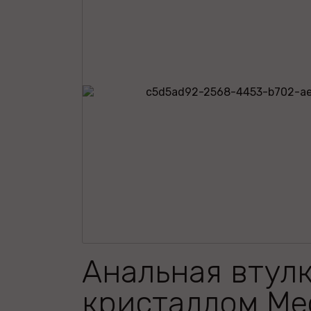
Анальная втулк
кристаллом Me