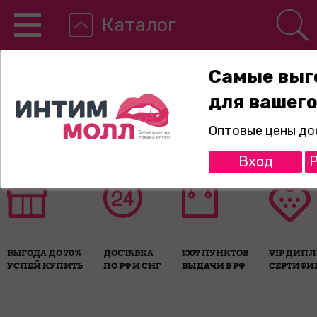
Каталог
Самые выг
для вашего
8-800-775-89-65
Оптовые цены до
Вход
Р
ВЫГОДА ДО 70%
ДОСТАВКА
1307 ПУНКТОВ
VIP ДИП
УСПЕЙ КУПИТЬ
ПО РФ И СНГ
ВЫДАЧИ В РФ
СЕРТИФИ