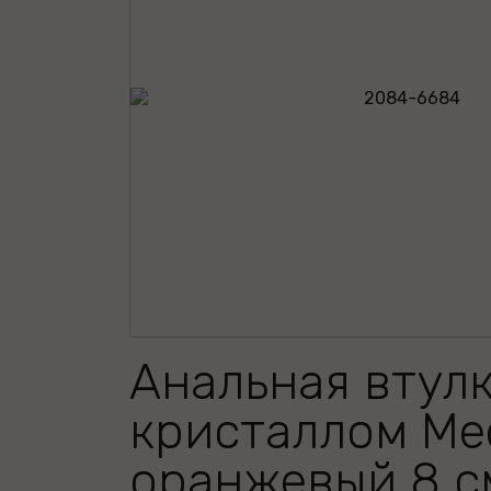
Анальная втулк
кристаллом Me
оранжевый 8 с