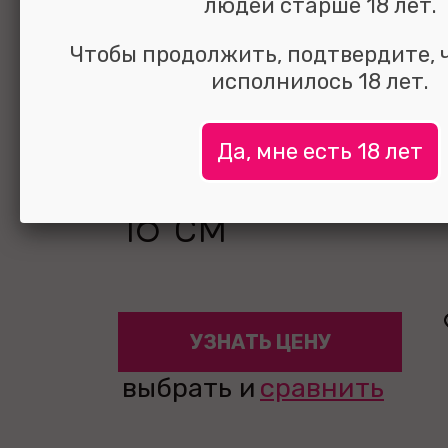
людей старше 18 лет.
Чтобы продолжить, подтвердите, 
исполнилось 18 лет.
Страпон с виб
Да, мне есть 18 лет
10 режимов те
16 см
УЗНАТЬ ЦЕНУ
выбрать и
сравнить