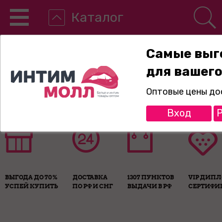
Каталог
Самые выг
для вашего
8-800-775-89-65
Оптовые цены до
Вход
Р
ВЫГОДА ДО 70%
ДОСТАВКА
1307 ПУНКТОВ
VIP ДИП
УСПЕЙ КУПИТЬ
ПО РФ И СНГ
ВЫДАЧИ В РФ
СЕРТИФИ