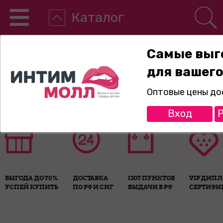
Каталог
Самые выг
для вашего
8-800-775-89-65
Оптовые цены до
Вход
Р
ВЫГОДА ДО 70%
ДОСТАВКА
1307 ПУНКТОВ
VIP ДИП
УСПЕЙ КУПИТЬ
ПО РФ И СНГ
ВЫДАЧИ В РФ
СЕРТИФИ