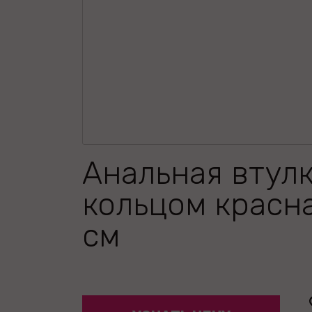
Анальная втулк
кольцом красна
см