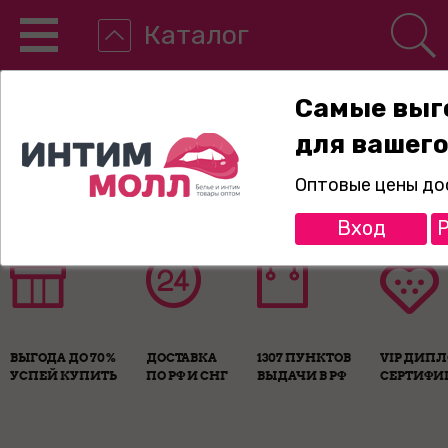
Каталог
Самые выг
для вашего
8-800-775-89-65
Оптовые цены до
Вход
Р
ВЫГОДА ДО 70%
ДОСТАВКА
1307 ПУНКТОВ
VIP ДИП
УСПЕЙ КУПИТЬ
ПО РФ И СНГ
ВЫДАЧИ В РФ
СЕРТИФИ