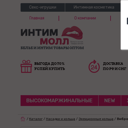
Секс-игрушки
Интимная косметика
Главная
О компании
Б
Г
БЕЛЬЕ И ИНТИМ ТОВАРЫ ОПТОМ
ВЫГОДА ДО 70%
ДОСТАВКА
УСПЕЙ КУПИТЬ
ПО РФ И СНГ
ВЫСОКОМАРЖИНАЛЬНЫЕ
NEW
/
Каталог
/
Насадки и кольца
/
Эрекционные кольца
/
Вибро