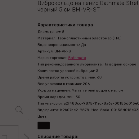
Виброкольцо на пенис Bathmate Stret
черный 5 см BM-VR-ST
Характеристики товара
Диаметр, см: 5
Материал: Термопластичный эластомер (TPE)
Водонепроницаемость: Да
Артикул: BM-VR-ST
Марка торговая:
Bathmate
Тип рекомендованного лубриканта: На водной основе
Количество уровней вибрации: 3
Время работы устройства, мин: 60
Вес упаковки в граммах: 206
Уход за изделием: Мыть теплой водой с мылом
Время зарядки, мин: 30
Тип упаковки: a2f488cc-9875-11ec-8a6a-00155d015e
Вид принта: b9b07be2-9878-11ec-8a6a-00155d015e03
Цвет:
Описание товара: