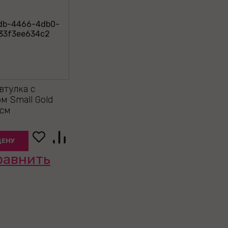
втулка с
м Small Gold
 см
ЦЕНУ
равнить