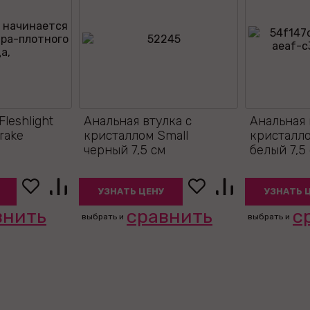
leshlight
Анальная втулка с
Анальная 
Drake
кристаллом Small
кристалло
черный 7,5 см
белый 7,5
УЗНАТЬ ЦЕНУ
УЗНАТЬ 
внить
сравнить
с
выбрать и
выбрать и