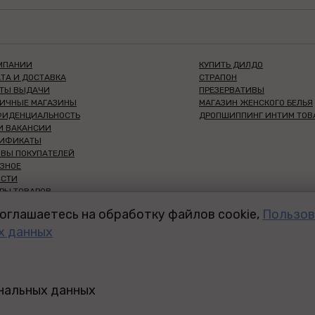
МПАНИИ
КУПИТЬ ДИЛДО
ТА И ДОСТАВКА
СТРАПОН
КТЫ ВЫДАЧИ
ПРЕЗЕРВАТИВЫ
НИЧНЫЕ МАГАЗИНЫ
МАГАЗИН ЖЕНСКОГО БЕЛЬЯ
ФИДЕНЦИАЛЬНОСТЬ
ДРОПШИППИНГ ИНТИМ ТОВ
И ВАКАНСИИ
ТИФИКАТЫ
ВЫ ПОКУПАТЕЛЕЙ
ЗНОЕ
ОСТИ
РЫ ТОВАРОВ
НШИЗА СЕКС-ШОП
оглашаетесь на обработку файлов cookie,
Пользов
ДЛЯ ВАС
х данных
ДЛЯ ООО И ИП
 ТРЕНИНГ-ЦЕНТР
ЫЙ ДИСКАУНТЕР 18+
ИТИКА КОНФИДЕНЦИАЛЬНОСТИ
ональных данных