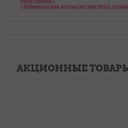
Whale голубой >
< Вибромассажер для пар We-Vibe Match голубо
АКЦИОННЫЕ ТОВАР