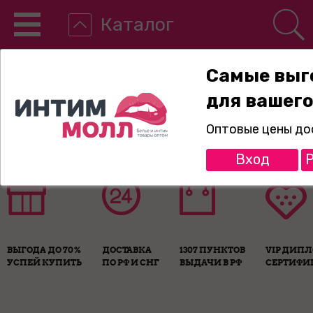
Каталог
Самые выг
для вашего
8-800-775-89-65
Оптовые цены до
Вход
Р
ВЫГОДА ДО 70%
ДОСТАВКА
1307 ПУНКТОВ
VIP ДИП
УСПЕЙ КУПИТЬ
ПО РФ И СНГ
ВЫДАЧИ В РФ
СЕРТИФИ