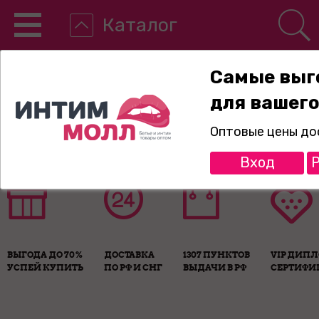
Каталог
Самые выг
для вашего
8-800-775-89-65
Оптовые цены до
Вход
Р
ВЫГОДА ДО 70%
ДОСТАВКА
1307 ПУНКТОВ
VIP ДИП
УСПЕЙ КУПИТЬ
ПО РФ И СНГ
ВЫДАЧИ В РФ
СЕРТИФИ