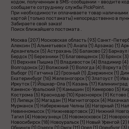
кодом, полученным в SMS-сообщении - вводите код
сообщаете сотруднику службы PickPoint.
При необходимости оплачиваете товар наличными
картой (только постаматы) непосредственно в пун
Забираете свой заказ!
Поиск ближайшего постомата .
Москва (207) Московская область (93) Санкт-Петербу
Алексин (1) Альметьевск (1) Анапа (1) Арзамас (1) Ар
Архангельск (5) Астрахань (5) Балаково (2) Барнаул 
Бердск (1) Березники (1) Благовещенск (3) Брянск (
(1) Верхняя Пышма (1) Владивосток (4) Владимир (4)
Волгодонск (2) Волжский (1) Вологда (4) Воркута (1)
Выборг (1) Гатчина (2) Грозный (1) Дзержинск (1) Ди
Екатеринбург (16) Железногорск (1) Златоуст (1) Ива
Иркутск (7) Йошкар-Ола (1) Казань (17) Калининград (
Каменск-Уральский (1) Камышин (0) Кемерово (5) Кир
Кострома (5) Краснодар (10) Красноярск (9) Кстово (1
(1) Липецк (5) Магадан (1) Магнитогорск (4) Махачкала
Мурманск (1) Набережные Челны (6) Нагорный (1) Нал
Невинномысск (1) Нижневартовск (2) Нижний Новго
Тагил (4) Новокузнецк (3) Новомосковск (2) Новорос
Новосибирск (18) Новоуральск (1) Новый Уренгой (2) 
Обнинск (1) Озерск (1) Омск (11) Орел (1) Оренбург (3) 