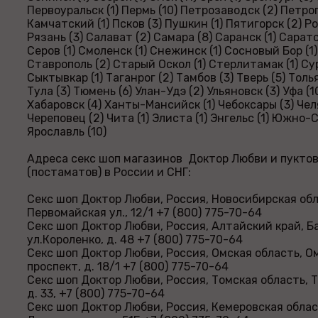
Первоуральск (1) Пермь (10) Петрозаводск (2) Петр
Камчатский (1) Псков (3) Пушкин (1) Пятигорск (2) Р
Рязань (3) Салават (2) Самара (8) Саранск (1) Саратов
Серов (1) Смоленск (1) Снежинск (1) Сосновый Бор (1)
Ставрополь (2) Старый Оскол (1) Стерлитамак (1) Сур
Сыктывкар (1) Таганрог (2) Тамбов (3) Тверь (5) Толья
Тула (3) Тюмень (6) Улан-Удэ (2) Ульяновск (3) Уфа (10
Хабаровск (4) Ханты-Мансийск (1) Чебоксары (3) Чел
Череповец (2) Чита (1) Элиста (1) Энгельс (1) Южно-
Ярославль (10)
Адреса секс шоп магазинов Доктор Любви и пукто
(постаматов) в России и СНГ:
Секс шоп Доктор Любви, Россия, Новосибирская обл
Первомайская ул., 12/1 +7 (800) 775-70-64
Секс шоп Доктор Любви, Россия, Алтайский край, Б
ул.Короленко, д. 48 +7 (800) 775-70-64
Секс шоп Доктор Любви, Россия, Омская область, О
проспект, д. 18/1 +7 (800) 775-70-64
Секс шоп Доктор Любви, Россия, Томская область, Т
д. 33, +7 (800) 775-70-64
Секс шоп Доктор Любви, Россия, Кемеровская облас