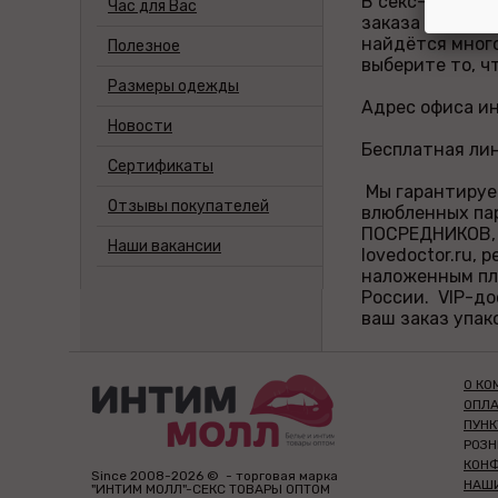
В секс-шопе вы
Час для Вас
заказа наших с
найдётся много
Полезное
выберите то, ч
Размеры одежды
Адрес офиса ин
Новости
Бесплатная лин
Сертификаты
Мы гарантируе
Отзывы покупателей
влюбленных пар
ПОСРЕДНИКОВ, 
Наши вакансии
lovedoctor.ru,
наложенным пла
России. VIP-д
ваш заказ упак
О КО
ОПЛА
ПУН
РОЗ
КОН
Since 2008-2026 © - торговая марка
НАШ
"ИНТИМ МОЛЛ"-СЕКС ТОВАРЫ ОПТОМ