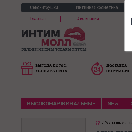
Секс-игрушки
Интимная косметика
Главная
О компании
Б
Г
БЕЛЬЕ И ИНТИМ ТОВАРЫ ОПТОМ
ВЫГОДА ДО 70%
ДОСТАВКА
УСПЕЙ КУПИТЬ
ПО РФ И СНГ
ВЫСОКОМАРЖИНАЛЬНЫЕ
NEW
/
Розничные инт