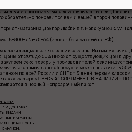
 можете дешево купить всё, что нужно для яркой интим
екс игрушек в СЕКРЕТНОМ ПАКЕТЕ без надписей и лишне
 смелых и оригинальных сексуальных игрушек. Доверьт
то обязательно понравится вам и вашей второй половинк
тернет-магазина Доктор Любви в г. Новокузнецк, ул.Толь
ия: 8-800-775-70-64 (звонок бесплатный по РФ)
м конфиденциальность ваших заказов! Интим магазин Д
! Цены от 20% до 50% ниже от существующих цен в дру
закупаем секс товары у производителей секс индустри
 реальная экономия с одной покупки может достигать 50%
тежом по всей России и СНГ от 3 дней первым классом.
оставка курьером! ВЕСЬ АССОРТИМЕНТ В НАЛИЧИИ – П
овывается в черный непрозрачный пакет!
МПАНИИ
ТА И ДОСТАВКА
КТЫ ВЫДАЧИ
НИЧНЫЕ МАГАЗИНЫ
ФИДЕНЦИАЛЬНОСТЬ
И ВАКАНСИИ