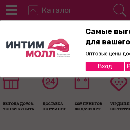
Каталог
Самые выг
для вашего
8-800-775-89-65
Оптовые цены до
Вход
Р
ВЫГОДА ДО 70%
ДОСТАВКА
1307 ПУНКТОВ
VIP ДИП
УСПЕЙ КУПИТЬ
ПО РФ И СНГ
ВЫДАЧИ В РФ
СЕРТИФИ