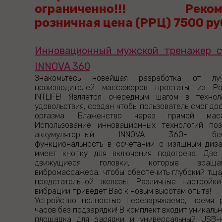
ограниченно!!!
Рекомен
розничная цена (РРЦ) 7500 ру
Инновационный мужской тренажер с
INNOVA 360
Знакомьтесь новейшая разработка от л
производителей массажеров простаты из Ро
INTLIFE! Является очередным шагом в технол
удовольствия, создан чтобы пользователь смог до
оргазма. Блаженство через прямой масс
Использование инновационных технологий поз
аккумуляторный INNOVA 360- беспр
функциональность в сочетании с изящным диза
имеет кнопку для включения подогрева. Две 
движущиеся головки, которые враща
вибромассажера, чтобы обеспечить глубокий тщ
предстательной железы. Различные настройк
вибрации приведет Вас к новым высотам опыта!
Устройство полностью перезаряжаемо, время 
часов без подзарядки! В комплект входит уникаль
площадка для зарядки и универсальный USB-к