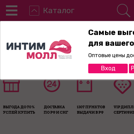
Каталог
Самые выг
для вашего
8-800-775-89-65
Оптовые цены до
Вход
Р
ВЫГОДА ДО 70%
ДОСТАВКА
1307 ПУНКТОВ
VIP ДИП
УСПЕЙ КУПИТЬ
ПО РФ И СНГ
ВЫДАЧИ В РФ
СЕРТИФИ