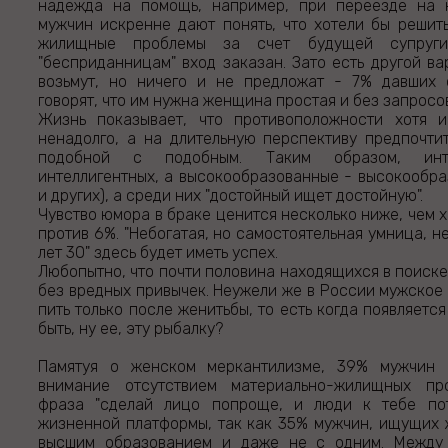
надежда на помощь, например, при переезде на 
мужчин искренне дают понять, что хотели бы решит
жилищные проблемы за счет будущей супруги
"бесприданницам" вход заказан. Зато есть другой ва
возьмут, но ничего и не предложат - 7% давших 
говорят, что им нужна женщина простая и без запросо
Жизнь показывает, что противоположности хотя и
ненадолго, а на длительную перспективу предпочти
подобной с подобным. Таким образом, инт
интеллигентных, а высокообразованные - высокообра
и других), а среди них "достойный ищет достойную".
Чувство юмора в браке ценится несколько ниже, чем 
против 6%. "Небогатая, но самостоятельная умница, не
лет 30" здесь будет иметь успех.
Любопытно, что почти половина находящихся в поиске
без вредных привычек. Неужели же в России мужское
пить только после женитьбы, то есть когда появляетс
быть, ну ее, эту рыбалку?
Памятуя о женском меркантилизме, 39% мужчин 
внимание отсутствием материально-жилищных про
фраза "сделай лицо попроще, и люди к тебе пот
жизненной платформы, так как 35% мужчин, ищущих ж
высшим образованием и даже не с одним. Между 