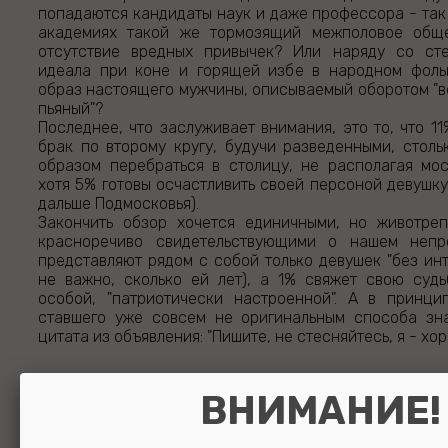
попадаются кандидаты наук и даже профессора - так
академиях такой же тормозящий межполовое обще
отсутствие вредных привычек? Или наряду со ст
идеала при коне и горящей избе в народном фоль
образ настоящего мужчины, описываемый оборотом "ве
пьяный"?
Последнее, что заслуживает внимания, это то, что 1
брак по второму кругу, будучи разведенными, стол
образом перебраться в столицу, не располагая мо
хотя 5% готовы осчастливить своей персоной девушку
дальше Подмосковья).
Закончить обзор хочется единичными, но животре
красноречиво свидетельствующими о нашем непр
представляют рядом с собой только девушек "без инт
не важно, сколько ей лет), а 1% свяжет свою суд
особой, "патриотически настроенной". А в принци
ставшего уже совсем не оригинальным способа зн
цитата из объявления: "Пишите, не стесняйтесь, я - хор
ВНИМАНИЕ!
Все статьи