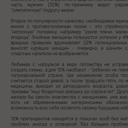
часть мужчин (32%) по-прежнему видит рядо
"симпатичную" подругу жизни.
Второе по популярности качество, необходимое мужч
жизни с противоположным полом - это стройност
"неполную" половину, например "узкие плечи, мале
ягодицы". Знойные женщины пользуются успехом у 4%
вредных привычек вдохновляет 22% потенциальны
выносят курящих женщин - очевидно, в данном с
спиртных напитков не возбраняется.
Любимая с нагрузкой в виде потомства не устра
создать семью, а для 12% наоборот - "ребенок не пом
патриархальной стране, где незамужняя особа по
считается старой девой, а после тридцати пяти, по
медицины, выходит из детородного возраста, дово
призывы "ищу бездетную девушку до сорока лет". Друг
желали бы свести знакомства с женщинами, уже выр
есть не обремененными материнскими обязанн
возможность всю себя посвятить своему будущему из
12% претендентов находятся в поисках особ без м
проблем, иногда с оговоркой "без больших проблем