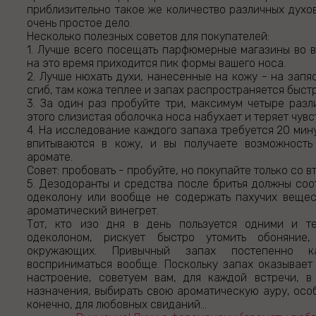
приблизительно такое же количество различных духов
очень простое дело.
Несколько полезных советов для покупателей:
1. Лучше всего посещать парфюмерные магазины во в
на это время приходится пик формы вашего носа.
2. Лучше нюхать духи, нанесенные на кожу - на запя
сгиб, там кожа теплее и запах распространяется быст
3. За один раз пробуйте три, максимум четыре разл
этого слизистая оболочка носа набухает и теряет чувс
4. На исследование каждого запаха требуется 20 мину
впитываются в кожу, и вы получаете возможность
аромате.
Совет: пробовать - пробуйте, но покупайте только со 
5. Дезодоранты и средства после бритья должны соо
одеколону или вообще не содержать пахучих вещес
ароматический винегрет.
Тот, кто изо дня в день пользуется одними и т
одеколоном, рискует быстро утомить обоняние
окружающих. Привычный запах постепенно 
восприниматься вообще. Поскольку запах оказывает
настроение, советуем вам, для каждой встречи, в
назначения, выбирать свою ароматическую ауру, особ
конечно, для любовных свиданий...