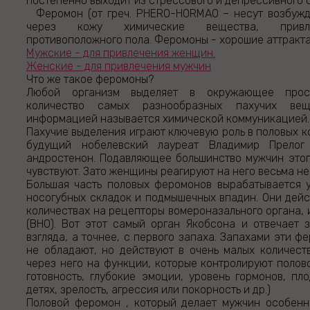
постепенно выходит из стрессового и депрессивного 
Феромон (от греч. PHERO-HORMAO – несут возбужд
через кожу химические вещества, привл
противоположного пола. Феромоны - хорошие аттракт
Мужские - для привлечения женщин.
Женские - для привлечения мужчин
Что же такое феромоны?
Любой организм выделяет в окружающее прост
количество самых разнообразных пахучих вещ
информацией называется химической коммуникацией.
Пахучие выделения играют ключевую роль в половых ко
будущий нобелевский лауреат Владимир Прелог
андростенон. Подавляющее большинство мужчин это
чувствуют. Зато женщины реагируют на него весьма н
Большая часть половых феромонов вырабатывается 
носогубных складок и подмышечных впадин. Они дейс
количествах на рецепторы вомероназального органа, 
(ВНО). Вот этот самый орган Якобсона и отвечает 
взгляда, а точнее, с первого запаха. Запахами эти 
не обладают, но действуют в очень малых количест
через него на функции, которые контролируют полов
готовность, глубокие эмоции, уровень гормонов, пло
детях, зрелость, агрессия или покорность и др.)
Половой феромон , который делает мужчин особенн