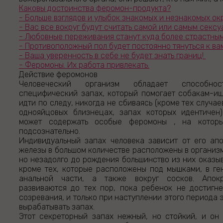
Каковы достоинства феромон-продукта?
- Больше взглядов и улыбок знакомых и незнакомых о
- Вас все вокруг будут считать самой или самым секс
- Любовные переживания станут куда более страстны
- Противоположный пол будет постоянно тянуться к ва
- Ваша уверенность в себе не будет знать границ!
- Феромоны. Их работа привлекать.
Действие феромонов
Человеческий организм обладает способнос
специфический запах, который помогает собакам-и
идти по следу, никогда не сбиваясь (кроме тех случаев
однояйцовых близнецах, запах которых идентичен)
может содержать особые феромоны , на котор
подсознательно.
Индивидуальный запах человека зависит от его ап
железы в большом количестве расположены в организм
но незадолго до рождения большинство из них оказы
кроме тех, которые расположены под мышками, в ге
анальной части, а также вокруг сосков. Апо
развиваются до тех пор, пока ребенок не достигн
созревания, и только при наступлении этого периода
вырабатывать запах.
Этот секреторный запах нежный, но стойкий, и он