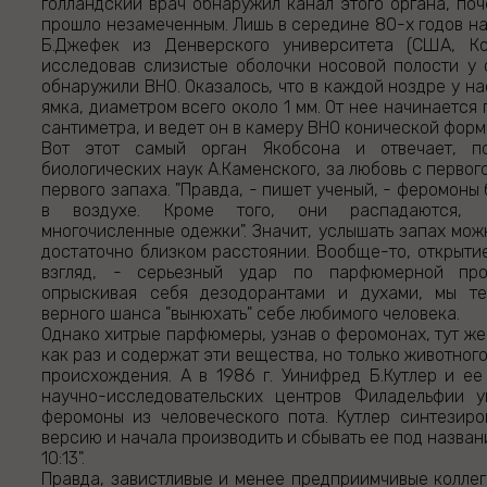
голландский врач обнаружил канал этого органа, поч
прошло незамеченным. Лишь в середине 80-х годов на
Б.Джефек из Денверского университета (США, Ко
исследовав слизистые оболочки носовой полости у 
обнаружили ВНО. Оказалось, что в каждой ноздре у н
ямка, диаметром всего около 1 мм. От нее начинается
сантиметра, и ведет он в камеру ВНО конической форм
Вот этот самый орган Якобсона и отвечает, п
биологических наук А.Каменского, за любовь с первого 
первого запаха. "Правда, - пишет ученый, - феромон
в воздухе. Кроме того, они распадаются, 
многочисленные одежки". Значит, услышать запах мож
достаточно близком расстоянии. Вообще-то, открыти
взгляд, - серьезный удар по парфюмерной про
опрыскивая себя дезодорантами и духами, мы т
верного шанса "вынюхать" себе любимого человека.
Однако хитрые парфюмеры, узнав о феромонах, тут же 
как раз и содержат эти вещества, но только животного
происхождения. А в 1986 г. Уинифред Б.Кутлер и ее
научно-исследовательских центров Филадельфии у
феромоны из человеческого пота. Кутлер синтезир
версию и начала производить и сбывать ее под назва
10:13".
Правда, завистливые и менее предприимчивые коллег