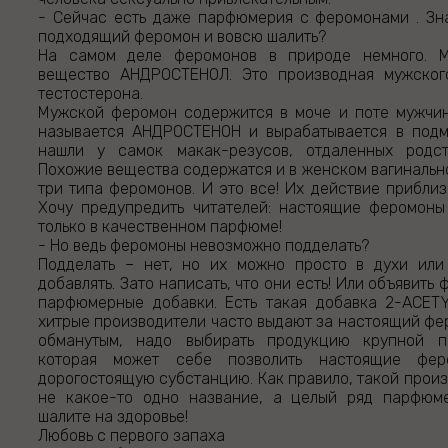
- Сейчас есть даже парфюмерия с феромонами . Зн
подходящий феромон и вовсю шалить?
На самом деле феромонов в природе немного. 
вещество АНДРОСТЕНОЛ. Это производная мужског
тестостерона.
Мужской феромон содержится в моче и поте мужчи
называется АНДРОСТЕНОН и вырабатывается в подм
нашли у самок макак-резусов, отдаленных родст
Похожие вещества содержатся и в женском вагинально
три типа феромонов. И это все! Их действие приблиз
Хочу предупредить читателей: настоящие феромоны
только в качественном парфюме!
- Но ведь феромоны невозможно подделать?
Подделать – нет, но их можно просто в духи или
добавлять. Зато написать, что они есть! Или объявит
парфюмерные добавки. Есть такая добавка 2-ACETY
хитрые производители часто выдают за настоящий фер
обманутым, надо выбирать продукцию крупной п
которая может себе позволить настоящие фер
дорогостоящую субстанцию. Как правило, такой произ
не какое-то одно название, а целый ряд парфюм
шалите на здоровье!
Любовь с первого запаха