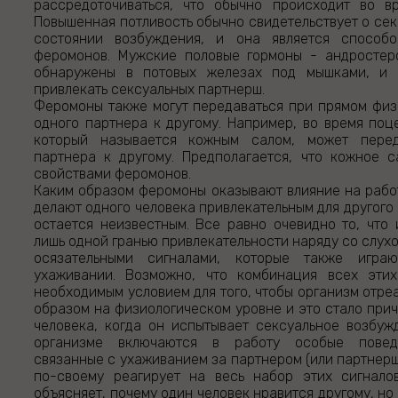
рассредоточиваться, что обычно происходит во вр
Повышенная потливость обычно свидетельствует о сек
состоянии возбуждения, и она является способо
феромонов. Мужские половые гормоны - андростер
обнаружены в потовых железах под мышками, и 
привлекать сексуальных партнерш.
Феромоны также могут передаваться при прямом физ
одного партнера к другому. Например, во время поц
который называется кожным салом, может перед
партнера к другому. Предполагается, что кожное 
свойствами феромонов.
Каким образом феромоны оказывают влияние на работ
делают одного человека привлекательным для другого 
остается неизвестным. Все равно очевидно то, что 
лишь одной гранью привлекательности наряду со слух
осязательными сигналами, которые также игр
ухаживании. Возможно, что комбинация всех этих
необходимым условием для того, чтобы организм отре
образом на физиологическом уровне и это стало прич
человека, когда он испытывает сексуальное возбуж
организме включаются в работу особые повед
связанные с ухаживанием за партнером (или партнерш
по-своему реагирует на весь набор этих сигналов
объясняет, почему один человек нравится другому, но