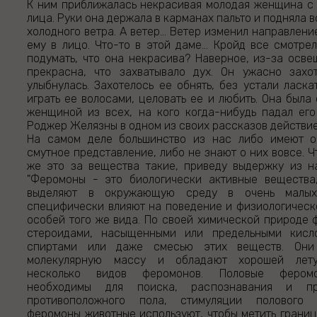
К ним приближалась некрасивая молодая женщина с
лица. Руки она держала в карманах пальто и подняла в
холодного ветра. А ветер... Ветер изменил направлени
ему в лицо. Что-то в этой даме... Кройд все смотре
подумать, что она некрасива? Наверное, из-за осве
прекрасна, что захватывало дух. Он ужасно захо
улыбнулась. Захотелось ее обнять, без устали ласка
играть ее волосами, целовать ее и любить. Она была
женщиной из всех, на кого когда-нибудь падал его
Роджер Желязны в одном из своих рассказов действи
На самом деле большинство из нас либо имеют о
смутное представление, либо не знают о них вовсе. Ч
же это за вещества такие, приведу выдержку из на
"Феромоны - это биологически активные вещества
выделяют в окружающую среду в очень малых 
специфически влияют на поведение и физиологическ
особей того же вида. По своей химической природе 
стероидами, насыщенными или предельными кисло
спиртами или даже смесью этих веществ. Они
молекулярную массу и обладают хорошей лету
несколько видов феромонов. Половые феромо
необходимы для поиска, распознавания и пр
противоположного пола, стимуляции полового 
феромоны животные используют, чтобы метить границ