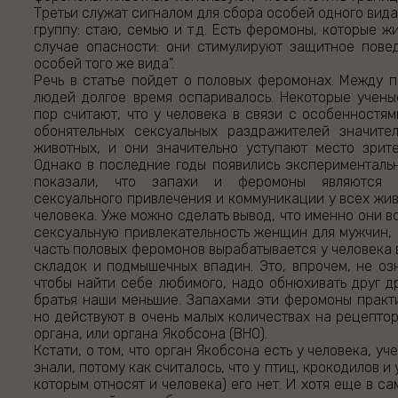
Третьи служат сигналом для сбора особей одного вид
группу: стаю, семью и т.д. Есть феромоны, которые 
случае опасности: они стимулируют защитное пове
особей того же вида".
Речь в статье пойдет о половых феромонах. Между п
людей долгое время оспаривалось. Некоторые учены
пор считают, что у человека в связи с особенностям
обонятельных сексуальных раздражителей значите
животных, и они значительно уступают место зрит
Однако в последние годы появились эксперименталь
показали, что запахи и феромоны являются 
сексуального привлечения и коммуникации у всех жив
человека. Уже можно сделать вывод, что именно они 
сексуальную привлекательность женщин для мужчин, 
часть половых феромонов вырабатывается у человека 
складок и подмышечных впадин. Это, впрочем, не озн
чтобы найти себе любимого, надо обнюхивать друг др
братья наши меньшие. Запахами эти феромоны практ
но действуют в очень малых количествах на рецепто
органа, или органа Якобсона (ВНО).
Кстати, о том, что орган Якобсона есть у человека, уч
знали, потому как считалось, что у птиц, крокодилов и
которым относят и человека) его нет. И хотя еще в сам