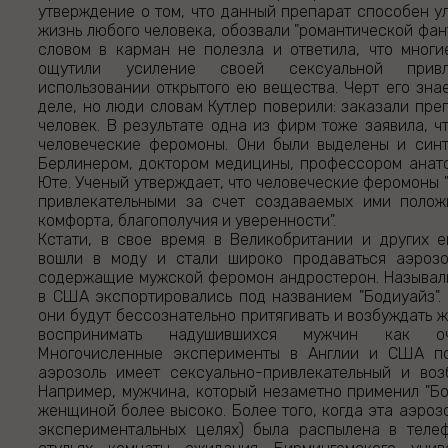
утверждение о том, что данный препарат способен у
жизнь любого человека, обозвали "романтической фант
словом в карман не полезла и ответила, что мног
ощутили усиление своей сексуальной привл
использовании открытого ею вещества. Черт его знае
деле, но люди словам Кутлер поверили: заказали пре
человек. В результате одна из фирм тоже заявила, ч
человеческие феромоны. Они были выделены и син
Берлинером, доктором медицины, профессором анат
Юте. Ученый утверждает, что человеческие феромоны 
привлекательными за счет создаваемых ими поло
комфорта, благополучия и уверенности".
Кстати, в свое время в Великобритании и других 
вошли в моду и стали широко продаваться аэрозо
содержащие мужской феромон андростерон. Называлис
в США экспортировались под названием "Бодиуайз". 
они будут бессознательно притягивать и возбуждать 
воспринимать надушившихся мужчин как оч
Многочисленные эксперименты в Англии и США по
аэрозоль имеет сексуально-привлекательный и во
Например, мужчина, который незаметно применил "Бо
женщиной более высоко. Более того, когда эта аэроз
экспериментальных целях) была распылена в теле