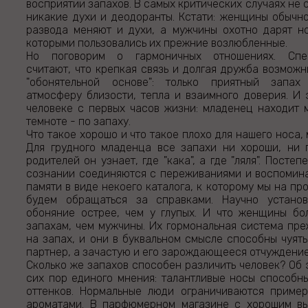
восприятии запахов. В самых критических случаях не
никакие духи и деодоранты. Кстати: женщины обычн
развода меняют и духи, а мужчины охотно дарят н
которыми пользовались их прежние возлюбленные.
Но поговорим о гармоничных отношениях. Спец
считают, что крепкая связь и долгая дружба возможн
"обонятельной основе": только приятный запах
атмосферу близости, тепла и взаимного доверия. И 
человеке с первых часов жизни: младенец находит 
темноте - по запаху.
Что такое хорошо и что такое плохо для нашего носа, 
Для грудного младенца все запахи ни хороши, ни 
родителей он узнает, где "кака", а где "ляля". Посте
сознании соединяются с переживаниями и воспомина
памяти в виде некоего каталога, к которому мы на п
будем обращаться за справками. Научно установ
обоняние острее, чем у глупых. И что женщины бо
запахам, чем мужчины. Их гормональная система пре
на запах, и они в буквальном смысле способны чуять
партнер, а зачастую и его зарождающееся отчуждение
Сколько же запахов способен различить человек? Об 
сих пор единого мнения: талантливые носы способн
оттенков. Нормальные люди ограничиваются приме
ароматами. В парфюмерном магазине с хорошим в