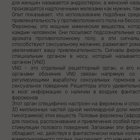
для женщин называется андростерон, а женский назы
производятся надпочечными железами как мужчин, так
Опыт показывает, что использование подобных сред
привлекательность у противоположного пола на бессо
Феромоны, это мощные химические вещества, кото
каждым человеком. Они посылают подсознательные с
аромата противоположному полу, а эти сигналы
способствуют сексуальному желанию, разжигают рома
увеличивают вашу привлекательность. Сигналы фер
специальным органом в носу, который называетс
органом (VNO).
VNO - это отдельный рецепторный орган, и его н
органами обоняния. VNO связан напрямую со с
регулирующими выработку сексуальных гормонов 
сексуальное поведение. Рецепторы этого удивительн
в мозг информацию о наличии в воздухе фантаст
феромонов
Этот орган специфично настроен на феромоны и спос
30 миллионных частей одной миллиардной доли милл
пикограммов) этих веществ. Половые феромоны (афро
для поиска, распознавания и привлечения особей про
стимуляции полового поведения. Запахами эти феро
обладают, но, действуя в фантастически малых колич
вомероназального органа, они решают, кто нам мил, а к