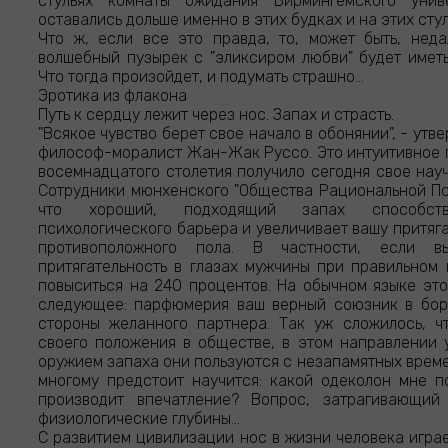
стульях комнаты ожидания Бирмингемского унив
оставались дольше именно в этих будках и на этих стул
Что ж, если все это правда, то, может быть, неда
волшебный пузырек с "эликсиром любви" будет име
Что тогда произойдет, и подумать страшно...
Эротика из флакона
Путь к сердцу лежит через нос. Запах и страсть.
"Всякое чувство берет свое начало в обонянии", - ут
философ-моралист Жан-Жак Руссо. Это интуитивное
восемнадцатого столетия получило сегодня свое нау
Сотрудники мюнхенского "Общества Рациональной Пс
что хороший, подходящий запах способств
психологического барьера и увеличивает вашу притяг
противоположного пола. В частности, если 
притягательность в глазах мужчины при правильном
повыситься на 240 процентов. На обычном языке эт
следующее: парфюмерия ваш верный союзник в бор
стороны желанного партнера. Так уж сложилось, ч
своего положения в обществе, в этом направлении 
оружием запаха они пользуются с незапамятных врем
многому предстоит научится: какой одеколон мне п
производит впечатление? Вопрос, затрагивающий
физиологические глубины...
С развитием цивилизации нос в жизни человека играе