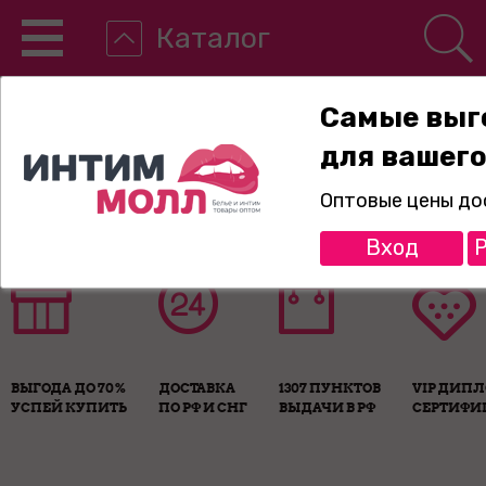
Каталог
Самые выг
для вашего
8-800-775-89-65
Оптовые цены до
Вход
Р
ВЫГОДА ДО 70%
ДОСТАВКА
1307 ПУНКТОВ
VIP ДИП
УСПЕЙ КУПИТЬ
ПО РФ И СНГ
ВЫДАЧИ В РФ
СЕРТИФИ