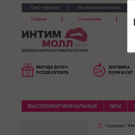
Секс-игрушки
Интимная косметика
Главная
О компании
Б
Г
БЕЛЬЕ И ИНТИМ ТОВАРЫ ОПТОМ
ВЫГОДА ДО 70%
ДОСТАВКА
УСПЕЙ КУПИТЬ
ПО РФ И СНГ
ВЫСОКОМАРЖИНАЛЬНЫЕ
NEW
/
Полезное
/
Как