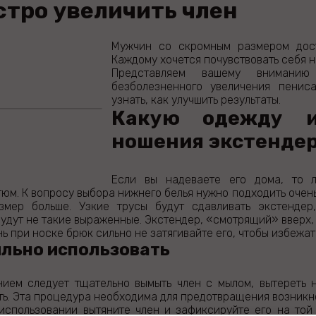
стро увеличить член
Мужчин со скромным размером дост
Каждому хочется почувствовать себя 
Представляем вашему вниманию
безболезненного увеличения пениса
узнать, как улучшить результаты.
Какую одежду и
ношения экстенде
Если вы надеваете его дома, то 
юм. К вопросу выбора нижнего белья нужно подходить очень
мер больше. Узкие трусы будут сдавливать экстендер,
удут не такие выраженные. Экстендер, «смотрящий» вверх,
ь при носке брюк сильно не затягивайте его, чтобы избежат
ильно использовать
ием следует тщательно вымыть член с мылом, вытереть 
ть. Эта процедура необходима для предотвращения возникн
использовании вытяните член и зафиксируйте его на той 