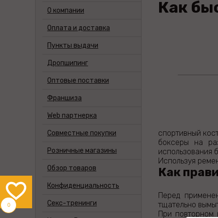
Как бы
О компании
Оплата и доставка
Пункты выдачи
Дропшипинг
Оптовые поставки
Франшиза
Web партнерка
спортивный кост
Совместные покупки
боксеры на раз
Розничные магазины
использования б
Используя ремен
Обзор товаров
Как прав
Конфиденциальность
Перед применен
Cекс-тренинги
тщательно вымы
0
При повторном 