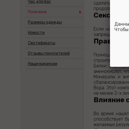
Час для Вас
сделать это не
продолжайте ис
Полезное
Секс во в
Размеры одежды
Данны
Если на члене е
Чтобы
Новости
запрещается, а 
Правильн
Сертификаты
Отзывы покупателей
Полноценный р
строительным ма
Наши вакансии
Белки. Этот ко
аминокислот, чт
Минералы и ви
сбалансированно
Вода. Этот комп
не менее 2-х ли
Влияние с
Во время нашег
способствует б
желаемых резуль