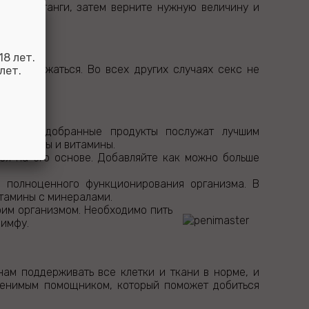
 длине штанги, затем верните нужную величину и
8 лет.
ет воздержаться. Во всех других случаях секс не
лет.
вильно подобранные продукты послужат лучшим
 продукты и витамины.
тся на его основе. Добавляйте как можно больше
 полноценного функционирования организма. В
тамины с минералами.
воим организмом. Необходимо пить
лимфу.
нам поддерживать все клетки и ткани в норме, и
аменимым помощником, который поможет добиться