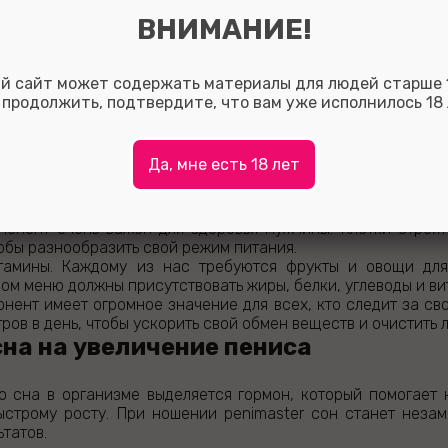
 получается, наденьте его на 15 минут на более короткой
ВНИМАНИЕ!
пользование.
ремя ношения
й сайт может содержать материалы для людей старше 1
сть ранки или чувствуется боль, от полового акта следу
 продолжить, подтвердите, что вам уже исполнилось 18 
рекомендуется.
ое питание
Да, мне есть 18 лет
ацион помогает улучшить и закрепить результат. Пра
териалом для вас. Всегда включайте в свой режим полезные
мпонент очень важен для здоровья мужчины. Клетки строя
обы разнообразить свой режим питания.
тамины. Каждому из нас требуются фрукты и овощи для
м меню должны присутствовать жиры, белки, углеводы и ви
онент имеет огромное значение для всех, кто следит за с
тров в день, чтобы ускорить свой обмен веществ и очистить 
на на увеличение пениса
о сна в организме выделяется гормон, который помогает 
ыстрому росту. При ношении penimaster сон станет нез
татов.