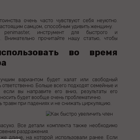
оинства очень часто чувствуют себя неуютно.
настоящим самцом, способным удивить женщину.
 penimaster, инструмент для быстрого и
. Внимательно прочитайте нашу статью, чтобы
спользовать во время
ра
лучшим вариантом будет халат или свободный
 ответственно. Больше всего подходят семейные и
 если вы направите его вниз, результаты его
 носить будет вообще очень проблематично.
ь травм при падениях и не снижать циркуляцию.
насухо. Все детали комплекта также необходимо
овения раздражения.
же длине, на которой использовали ранее. Если