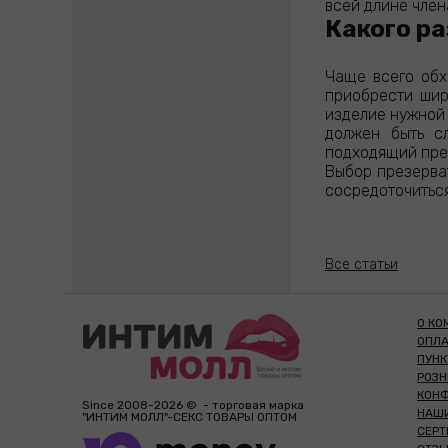
всей длине член
Какого р
Чаще всего обх
приобрести шир
изделие нужной 
должен быть сл
подходящий през
Выбор презерват
сосредоточиться
Все статьи
О КО
ОПЛА
ПУН
РОЗ
КОН
Since 2008-2026 © - торговая марка
НАШ
"ИНТИМ МОЛЛ"-СЕКС ТОВАРЫ ОПТОМ
СЕР