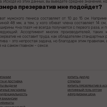
а. Исходя из этих данных, вы выведете среднее значение, к
азмера презерватив мне подойдет?
ват мужского пениса составляет от 10 до 15 см. Наприме
иной 48 мм, а тем, у кого обхват члена составляет 14 см
ширины «на глаз» не всегда получается с первого раза, и 
едующий. Ассортимент многих производителей, таких к
ерватив не составит труда, как обладателям стандартных р
ива – это непростая задача, но благодаря этим правилам,
 на самом главном – сексе.
МПАНИИ
КУПИТЬ ДИЛДО
ТА И ДОСТАВКА
СТРАПОН
КТЫ ВЫДАЧИ
КУПИТЬ ПРЕЗЕРВАТИВ В А
НИЧНЫЕ МАГАЗИНЫ
ИНТИМНЫЙ ГЕЛЬ ОПТОМ
ФИДЕНЦИАЛЬНОСТЬ
АФРОДИЗИАК ЦЕНА
И ВАКАНСИИ
ТИФИКАТЫ