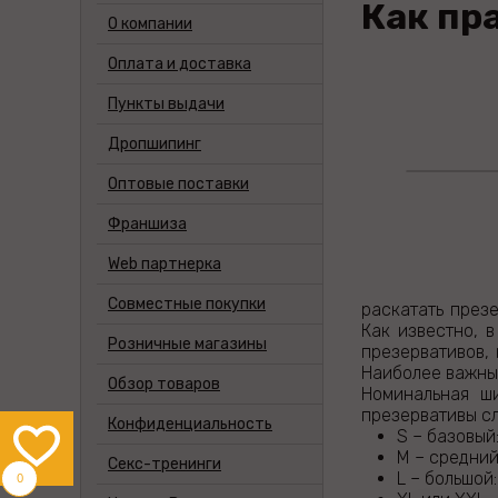
Как пр
О компании
Оплата и доставка
Пункты выдачи
Дропшипинг
Оптовые поставки
Франшиза
Web партнерка
Совместные покупки
раскатать през
Как известно, 
Розничные магазины
презервативов, 
Наиболее важным
Обзор товаров
Номинальная ш
презервативы сл
Конфиденциальность
S – базовый:
M – средний:
Cекс-тренинги
L – большой:
0