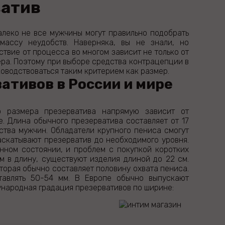
ватив
алеко не все мужчины могут правильно подобрать
массу неудобств. Наверняка, вы не знали, но
ствие от процесса во многом зависит не только от
ера. Поэтому при выборе средства контрацепции в
оводствоваться таким критерием как размер.
ативов в России и мире
о размера презерватива напрямую зависит от
е. Длина обычного презерватива составляет от 17
нства мужчин. Обладатели крупного пениса смогут
аскатывают презерватив до необходимого уровня.
анном состоянии, и проблем с покупкой коротких
см в длину, существуют изделия длиной до 22 см.
торая обычно составляет половину охвата пениса.
тавлять 50-54 мм. В Европе обычно выпускают
ународная градация презервативов по ширине: