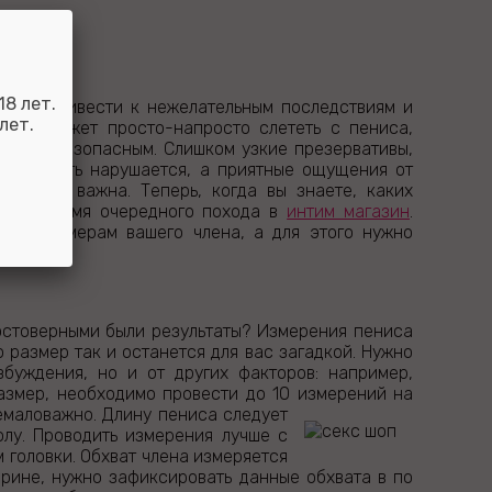
?
8 лет.
ожет привести к нежелательным последствиям и
лет.
ватив может просто-напросто слететь с пениса,
ет быть безопасным. Слишком узкие презервативы,
вительность нарушается, а приятные ощущения от
ива так важна. Теперь, когда вы знаете, каких
ор во время очередного похода в
интим магазин
.
вать размерам вашего члена, а для этого нужно
достоверными были результаты? Измерения пениса
 размер так и останется для вас загадкой. Нужно
збуждения, но и от других факторов: например,
размер, необходимо провести до 10 измерений на
емаловажно. Длину пениса следует
олу. Проводить измерения лучше с
 головки. Обхват члена измеряется
рине, нужно зафиксировать данные обхвата в по