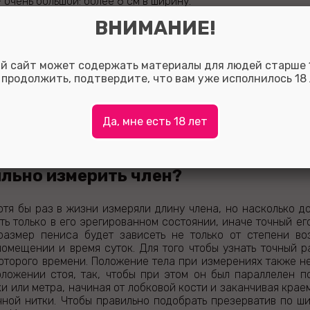
– очень большой: более 6 см в ширину.
ВНИМАНИЕ!
ширина действительно важна
й сайт может содержать материалы для людей старше 1
 несоответствие ширины презерватива диаметру члена м
 продолжить, подтвердите, что вам уже исполнилось 18 
атления от полового акта. Слишком «свободный» презер
ассу неудобств, не говоря уже о том, что секс перестан
ливают фаллос довольно сильно, в результате чего чувст
сводятся к минимуму. Именно поэтому ширина презерват
Да, мне есть 18 лет
т презервативы, вы уж точно сделаете правильный выб
о узнать, какого размера презерватив будет соответство
олько измерений.
ильно измерить член?
отя бы раз в жизни измеряли длину члена, но насколько 
ь только в его эрегированном состоянии, иначе точный его
 размер пениса будет зависеть не только от степени во
помещении и время суток. Для того чтобы узнать точный 
оторого времени.
Положение тела при измерениях также н
оложении стоя, так, чтобы при этом он был параллелен п
 или метра, начиная от лобковой кости и заканчивая краем
ной нитки. Чтобы правильно подобрать презерватив по ши