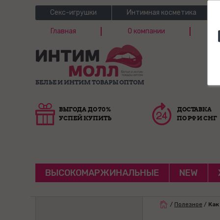
Секс-игрушки
Интимная косметика
Главная
О компании
Б
Г
БЕЛЬЕ И ИНТИМ ТОВАРЫ ОПТОМ
ВЫГОДА ДО 70%
ДОСТАВКА
УСПЕЙ КУПИТЬ
ПО РФ И СНГ
ВЫСОКОМАРЖИНАЛЬНЫЕ
NEW
/
Полезное
/
Как