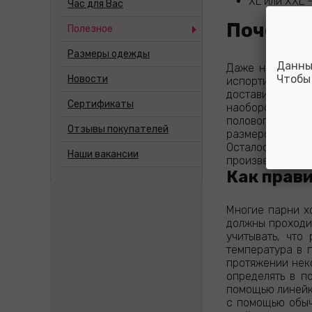
XL или XXL 
Час для Вас
Почему 
Полезное
Размеры одежды
Данны
Даже небольшое
Чтобы
Новости
испортить впеч
доставив этим м
Сертификаты
наоборот, сдав
полового акта 
Отзывы покупателей
размеров бываю
Осталось тольк
Наши вакансии
произвести неск
Как прав
Многие парни х
должны проходит
учитывать, что
температура в 
протяжении нек
определять в п
помощью линейки
с помощью обыч