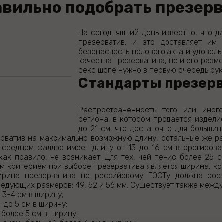
авильно подобрать презер
На сегодняшний день известно, что д
презерватив, и это доставляет им 
безопасность полового акта и удоволь
качества презерватива, но и его разм
секс шопе нужно в первую очередь рук
Стандарты презерв
Распространенность того или иног
региона, в котором продается издели
до 21 см, что достаточно для больши
ерватив на максимально возможную длину, остальные же р
в среднем фаллос имеет длину от 13 до 16 см в эрегиров
как правило, не возникает. Для тех, чей пенис более 25 
 критерием при выборе презерватива является ширина, ко
ирина презерватива по российскому ГОСТу должна сос
едующих размеров: 49, 52 и 56 мм. Существует также межд
 3-4 см в ширину;
 до 5 см в ширину;
 более 5 см в ширину;