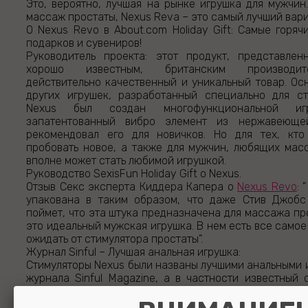
Это, вероятно, лучшая на рынке игрушка для мужчин
массаж простаты, Nexus Reva – это самый лучший вари
О Nexus Revo в About.com Holiday Gift: Самые горяч
подарков и сувениров!
Руководитель проекта: этот продукт, представле
хорошо известным, британским производит
действительно качественный и уникальный товар. Ос
других игрушек, разработанный специально для ст
Nexus был создан многофункциональной и
запатентованный вибро элемент из нержавеющ
рекомендовал его для новичков. Но для тех, кт
пробовать новое, а также для мужчин, любящих мас
вполне может стать любимой игрушкой.
Руководство SexisFun Holiday Gift о Nexus.
Отзыв Секс эксперта Киддера Капера о
Nexus Revo
: 
упакована в таким образом, что даже Стив Джобс
поймет, что эта штука предназначена для массажа пр
это идеальный мужская игрушка. В нем есть все самое 
ожидать от стимулятора простаты".
Журнал Sinful – Лучшая анальная игрушка:
Стимуляторы Nexus были названы лучшими анальными 
журнала Sinful Magazine, а в частности известный 
Берлинг в своей статье «Подробное руководство п
дала ему самую высокую оценку.