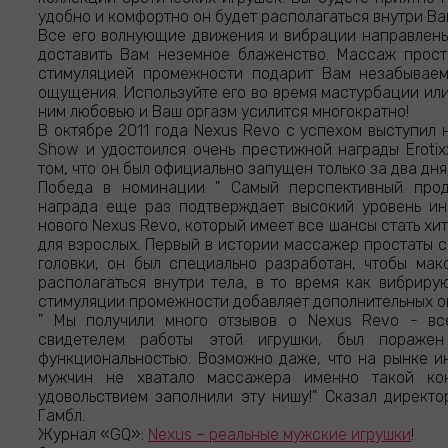
удобно и комфортно он будет располагаться внутри Ва
Все его волнующие движения и вибрации направлены 
доставить Вам неземное блаженство. Массаж прост
стимуляцией промежности подарит Вам незабывае
ощущения. Используйте его во время мастурбации или
ним любовью и Ваш оргазм усилится многократно!
В октябре 2011 года Nexus Revo с успехом выступил 
Show и удостоился очень престижной награды Eroti
том, что он был официально запущен только за два дня
Победа в номинации " Самый перспективный проду
награда еще раз подтверждает высокий уровень ин
нового Nexus Revo, который имеет все шансы стать хи
для взрослых. Первый в истории массажер простаты 
головки, он был специально разработан, чтобы ма
располагаться внутри тела, в то время как вибрир
стимуляции промежности добавляет дополнительных 
" Мы получили много отзывов о Nexus Revo - вс
свидетелем работы этой игрушки, был пораже
функциональностью. Возможно даже, что на рынке и
мужчин не хватало массажера именно такой ко
удовольствием заполнили эту нишу!" Сказал директ
Гамбл.
Журнал «GQ»:
Nexus – реальные мужские игрушки
!