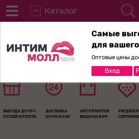
Каталог
Самые выг
для вашего
8-800-775-89-65
Оптовые цены до
Вход
Р
ВЫГОДА ДО 70%
ДОСТАВКА
1307 ПУНКТОВ
VIP ДИП
УСПЕЙ КУПИТЬ
ПО РФ И СНГ
ВЫДАЧИ В РФ
СЕРТИФИ