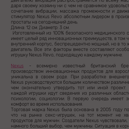
двигателю вибрация распространяется по всему ма
даря своему хозяину ни с чем не сравнимое удовольс
сочетание вибрации, массажа промежности и движе
стимулятор Nexus Revo абсолютным лидером в прои
простаты на сегодняшний день.
Длина: 12 см. Диаметр: 3 см.
Изготовленный из 100% безопасного медицинского 
имеет целый ряд инновационных преимуществ, в том ч
внутренний корпус, беспрецедентно мощный, но в то 
двигатель. Все эти факторы вместе составляют осо
игрушку Nexus Revo, подходящую каждому мужчине.
Nexus
- всемирно известный британский бре
производством инновационных продуктов для взрос
уникальна в своем роде. При разработке внешнег
Nexus руководствуются большим количеством различн
чем окончательно утвердить тот или иной проект.
каждой игрушки идут сведения из различных област
психологии, социологии. В первую очередь имеет 
комфорт во время использования.
Торговая марка Nexus была основана в 2005 году по
что на рынке секс-игрушек, на тот момент не хв
продуктов для мужчин. Создатели Nexus чувствовали
намного больший выбор, чем мужчины. Ситуация в кор