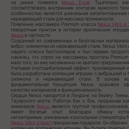
на рынке появился
Nexus Excel
. Тщательно раз
соответствовать внутренним контурам мужского тела
особенностью является уникальная запатентованная
нержавеющей стали для массажа промежности.
Появление массажера Premium класса
Nexus Vibro в
поворотным пунктом в истории эротических игруше
Nexus
в частности.
Созданный из современных и безопасных материало
вибро-элементом из нержавеющей стали, Nexus Vibro 
нашего списка бестселлеров и был первым продукт
наконец, что спрос на массажеры простаты Premium
мало того, он ему несомненно не хватало предложения
Учитывая сногсшибательный эффект, произведенный 
была разработана коллекция игрушек с вибрацией и 
силикона и нержавеющей стали. В основе вс
фундаментальная Концепция Nexus: красивое оф
качество материалов и функциональность.
Сердце Nexus находится в Лондоне на берегу Темзы,
Тауэрского моста. Работая бок о бок, преданная к
инженеров
Nexus
является группой профессионалов
имеет богатый опыт, благодаря обмену кот
неповторимые, уникальные и роскошные стимуляторы N
Nexus Vibro станет
прекрасным подарком. Он обречен 
коллекции эротических игрушек. Вы будете приятно 