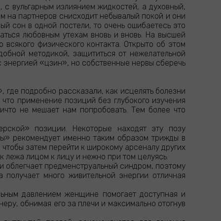
, с вульгарным излиянием жидкостей, а духовный,
м на партнеров снисходит небывалый покой и они
вый сон в одной постели, то очень ошибаетесь это
аться любовным утехам вновь и вновь. На высшей
 всякого физического контакта. Открыто об этом
одобной методикой, защититься от нежелательной
 с энергией «цзин», но собственные нервы сберечь
, где подробно рассказали, как исцелять болезни
 что применение позиций без глубокого изучения
ничто не мешает нам попробовать. Тем более что
ерской» позиции. Некоторые находят эту позу
евы» рекомендует именно таким образом трижды в
, чтобы затем перейти к широкому арсеналу других
к лежа лицом к лицу и нежно при том целуясь.
и облегчает предменструальный синдром, поэтому
 получает много живительной энергии отличная
льным давлением женщине помогает доступная и
неру, обнимая его за плечи и максимально отогнув