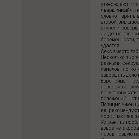
утверждают, что
«вершинный», п
словно парят в 
второй вид дао
ступени соверш
нигде не говор
беременности, п
удастся.
Секс вместо та
Несколько тысяч
разными сексуа
каналов, по ко
завершать дело 
Европейцы пре
невероятно ску
день проникать 
положений. Нет 
Позиция «женщи
ее рекомендуют
профилактика за
Устранить проб
вовсе не акроба
назад правую но