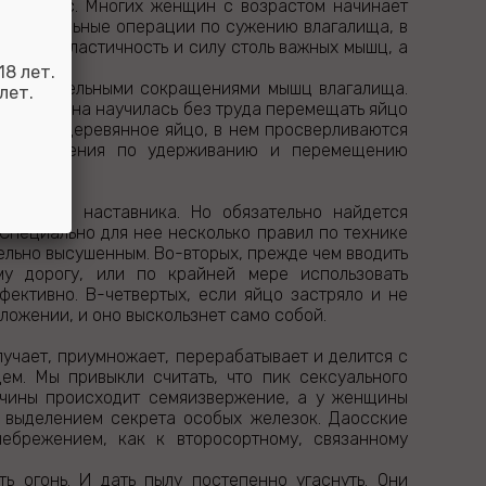
и для нас. Многих женщин с возрастом начинает
 специальные операции по сужению влагалища, в
ранять эластичность и силу столь важных мышц, а
8 лет.
оследовательными сокращениями мышц влагалища.
лет.
гда женщина научилась без труда перемещать яйцо
ретается деревянное яйцо, в нем просверливаются
се упражнения по удерживанию и перемещению
пытного наставника. Но обязательно найдется
 Специально для нее несколько правил по технике
ельно высушенным. Во-вторых, прежде чем вводить
му дорогу, или по крайней мере использовать
фективно. В-четвертых, если яйцо застряло и не
оложении, и оно выскользнет само собой.
лучает, приумножает, перерабатывает и делится с
ем. Мы привыкли считать, что пик сексуального
жчины происходит семяизвержение, а у женщины
 выделением секрета особых железок. Даосские
ебрежением, как к второсортному, связанному
ь огонь. И дать пылу постепенно угаснуть. Они