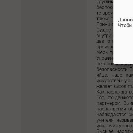
круглыми европ
беспокоить сла
то время как ра
также получать 
Данны
Принцип удержи
Чтобы
Существует даже
внутри своего о
два отверстия
производятся с
Меры предосто
Упражнениями с
нетерпеливая да
безопасности. В
яйцо, надо ка
искусственную 
желает выходить
Как наслаждать
Тот, кто движет
партнером. Выи
наслаждения об
наблюдаются ри
учителя назыв
исключительно с
Высшее наслажд