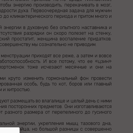
тобы энергию производить, перекачивать в мозг,
одрости духа. Первоочередная задача для мужчин
о до климактерического периода и притом много и
й энергии в духовную без опытного наставника и
сутствия разрядки он скоро полезет на стенку,
ский простатит, женщина воспаление придатков.
 совершенству мы сознательно не приводим.
 менструации приходят все реже, а затем и вовсе
аботоспособность. И все потому, что ее «цзин»
спортсменок тоже исчезают месячные и они на
ми круто изменить гормональный фон провести
ованная особь, будь то кот, боров или главный
м и хитростью.
уют размещать во влагалище и целый день с ними
ения посторонних предметов. Они изготавливаются
т разного размера от перепелиного до гусиного
льной энергии, укрепления мышц тазового дна,
т форму яйца, но большой разницы с совершенно