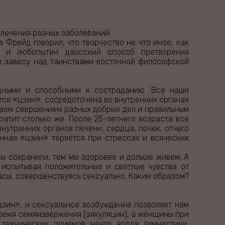
 лечения разных заболеваний
 Фрейд говорил, что творчество не что иное, как
н и любопытен даосский способ претворения
м завесу над таинствами восточной философской
одными и способными к состраданию. Все наши
тся «цзин», сосредоточена во внутренних органах
щаем свершением разных добрых дел и правильным
ратит столько же. После 25-летнего возраста все
нутренних органов печени, сердца, почек, отчего
нная «цзин» теряется при стрессах и всяческих
ы сохранили, тем мы здоровее и дольше живем. А
и испытывая положительные и светлые чувства от
асы, совершенствуясь сексуально. Каким образом?
зин», и сексуальное возбуждение позволяет нам
время семяизвержения (эякуляции), а женщины при
технических приемов нечто вроде гимнастики,