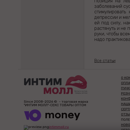
Позиция на лев
заболеваний су
стимулировать 
депрессии и мел
ей под силу, на
растянуть и не 
руки, чтобы все
надо практикова
Все статьи
О КО
ОПЛА
ПУН
РОЗ
КОН
Since 2008-2026 © - торговая марка
НАШ
"ИНТИМ МОЛЛ"-СЕКС ТОВАРЫ ОПТОМ
СЕР
ОТЗЫ
ПОЛЕ
НОВ
intimmoll.ru
ОБЗО