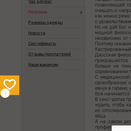
Час для Вас
позволяющей по
очищать и напр
Полезное
как можно реже 
с удовольствием
Размеры одежды
Но не дай Бог 
мощной философ
Новости
независимо от 
Поэтому никаких
Сертификаты
Кастрированный
Отзывы покупателей
Даосская филосо
прекращаются, 
Наши вакансии
больше не пок
соревнованиях 
С медицинской
своеобразную к
евнух в гареме,
0
Всё начинается
В секс-шопах п
ходить, чтобы к
из отполирован
яйца.
А на самом дел
профилактики о