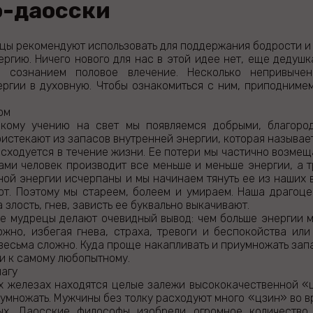
о-даосски
цы рекомендуют использовать для поддержания бодрости и
ргию. Ничего нового для нас в этой идее нет, еще дедушка
е сознанием половое влечение. Несколько непривыче
ергии в духовную. Чтобы ознакомиться с ним, приподниме
ном
скому учению на свет мы появляемся добрыми, благор
истекают из запасов внутренней энергии, которая называе
асходуется в течение жизни. Ее потери мы частично возме
ами человек производит все меньше и меньше энергии, а т
ой энергии исчерпаны и мы начинаем тянуть ее из наших в
ют. Поэтому мы стареем, болеем и умираем. Наша драгоце
 злость, гнев, зависть ее буквально выкачивают.
е мудрецы делают очевидный вывод: чем больше энергии м
ожно, избегая гнева, страха, тревоги и беспокойства ил
 весьма сложно. Куда проще накапливать и приумножать зап
ли к самому любопытному.
шагу
х железах находятся целые залежи высококачественной «ц
умножать. Мужчины без толку расходуют много «цзин» во 
ых. Даосские философы изобрели огромное количество 