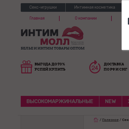
Секс-игрушки
Интимная косметика
Главная
О компании
Б
Г
БЕЛЬЕ И ИНТИМ ТОВАРЫ ОПТОМ
ВЫГОДА ДО 70%
ДОСТАВКА
УСПЕЙ КУПИТЬ
ПО РФ И СНГ
ВЫСОКОМАРЖИНАЛЬНЫЕ
NEW
/
Полезное
/
Сек