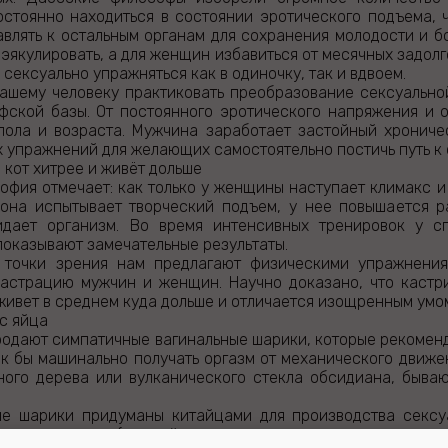
стоянно находиться в состоянии эротического подъема, ч
авлять к остальным органам для сохранения молодости и б
эякулировать, а для женщин избавиться от месячных задолг
 сексуально упражняться как в одиночку, так и вдвоем.
нашему человеку практиковать преобразование сексуально
ской базы. От постоянного эротического напряжения и от
пола и возраста. Мужчина заработает застойный хрониче
 упражнений для желающих самостоятельно постичь путь к
 кот хитрее и живёт дольше
фия отмечает: как только у женщины наступает климакс и
она испытывает творческий подъем, у нее повышается р
идает организм. Во время интенсивных тренировок у 
показывают замечательные результаты.
 точки зрения нам предлагают физическими упражнения
астрацию мужчин и женщин. Научно доказано, что кастрир
 живет в среднем куда дольше и отличается изощренным умо
 с яйца
родают симпатичные вагинальные шарики, которые рекоменд
ак бы машинально получать оргазм от механического движ
ного дерева или вулканического стекла обсидиана, бываю
е шарики придуманы китайцами для производства сексуа
пущения матки (в китайском варианте такие шарики имею