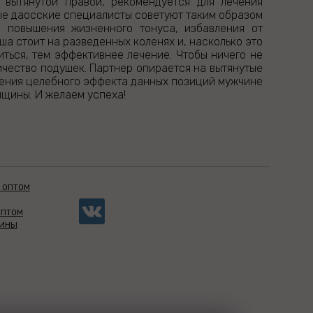
 вытянутой правой, рекомендуется для лечения
ые даосские специалисты советуют таким образом
я повышения жизненного тонуса, избавления от
а стоит на разведенных коленях и, насколько это
иться, тем эффективнее лечение. Чтобы ничего не
ичество подушек. Партнер опирается на вытянутые
иления целебного эффекта данных позиций мужчине
нщины. И желаем успеха!
 ОПТОМ
ОПТОМ
ЗИНЫ