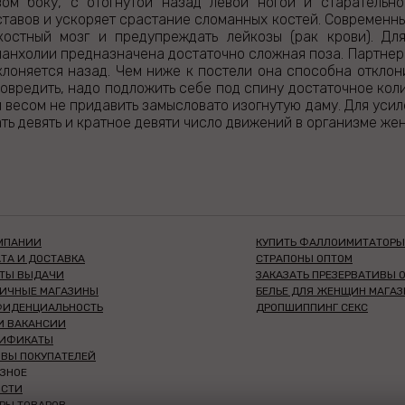
ом боку, с отогнутой назад левой ногой и старательно
ставов и ускоряет срастание сломанных костей. Современн
костный мозг и предупреждать лейкозы (рак крови). Дл
анхолии предназначена достаточно сложная поза. Партнерш
клоняется назад. Чем ниже к постели она способна отклон
повредить, надо подложить себе под спину достаточное кол
м весом не придавить замысловато изогнутую даму. Для ус
ть девять и кратное девяти число движений в организме же
МПАНИИ
КУПИТЬ ФАЛЛОИМИТАТОРЫ
ТА И ДОСТАВКА
СТРАПОНЫ ОПТОМ
КТЫ ВЫДАЧИ
ЗАКАЗАТЬ ПРЕЗЕРВАТИВЫ 
НИЧНЫЕ МАГАЗИНЫ
БЕЛЬЕ ДЛЯ ЖЕНЩИН МАГА
ФИДЕНЦИАЛЬНОСТЬ
ДРОПШИППИНГ СЕКС
И ВАКАНСИИ
ТИФИКАТЫ
ВЫ ПОКУПАТЕЛЕЙ
ЗНОЕ
ОСТИ
РЫ ТОВАРОВ