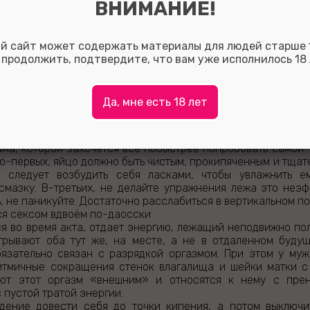
ейскими аналогами нет). Этот предмет весьма практичен 
ВНИМАНИЕ!
бость влагалищных мышц. Некоторые даже отваживаются на
зработанные китайцами упражнения с яйцом позволяют сох
куда большее удовольствие при половом акте.
й сайт может содержать материалы для людей старше 1
вать и передвигать сначала одно, а затем и два яйца п
 продолжить, подтвердите, что вам уже исполнилось 18 
 тяжелая атлетика для влагалища, причем без кавычек. Ко
рганизма, она переходит на второй этап. Для этого приоб
, через которые пропускается нитка с грузиком. И в
Да, мне есть 18 лет
 отягощением.
рожности
 яйцом разумнее всего заниматься под руководством о
ма, которой захочется все побыстрее попробовать самой.
о-первых, яйцо должно быть чистым, прокипяченным и тщат
к следует возбудить себя ласками, чтобы увлажнить е
смазку. В-третьих, не делайте упражнения лежа это неэф
, не паникуйте. Достаточно расслабиться в вертикальном п
ся сексом вдвоём по-даосски
ся во время акта, отдает энергию, лежащий неподвижно по
грывают оба тут же, на месте, а не в отдаленном будущ
язательно связан с разрядкой оргазмом. При этом у му
тмичные сокращения стенок влагалища и шейки матки с
ают этот оргазм «внешним» и относятся к нему с прен
 пустой тратой энергии.
ение довести себя до точки кипения, а потом выключит