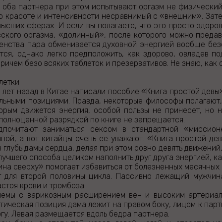
 оба партнера при этом испытывают оргазм не физический
о красоте и интенсивности несравнимый с «внешним». Зате
высших сферах. И если вы полагаете, что это просто здоро
сского оргазма, «долинный», после которого можно предав
енства пара обменивается духовной энергией вообще безо
ится, однако легко предположить, как здорово, овладев п
ричем безо всяких таблеток и презервативов. Не знаю, как
блетки
 лет назад в Китае написали пособие «Книга простой девы»
льными позициями. Правда, некоторые философы полагают,
торым движется энергия, особой пользы не принесет, но 
полноценной разрядкой по книге не запрещается.
дпочитают заниматься сексом в стандартной «миссион
чной, а вот китайцы очень ее уважают. «Книга простой д
в глубь дамы сердца, делая при этом ровно девять движений
лучшего способа целиком наполнить друг друга энергией, ка
на сверху» помогает избавиться от болезненных месячных 
 для второй половины цикла. Пассивно лежащий мужчина
стоя крови и тромбоза.
лемы с варикозным расширением вен и высоким артериа
тическая позиция дама лежит на правом боку, лицом к парт
гу. Левая размещается вдоль бедра партнера.