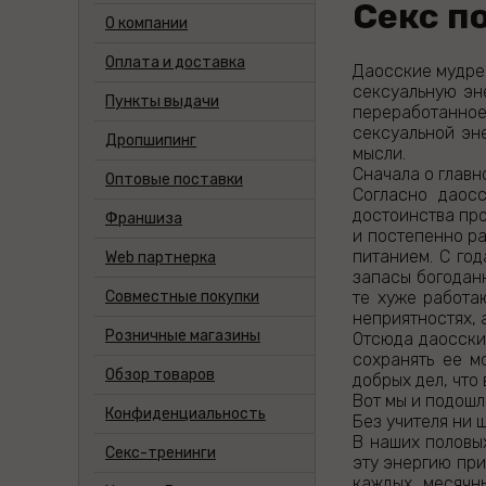
Секс п
О компании
Оплата и доставка
Даосские мудре
сексуальную эне
Пункты выдачи
переработанно
сексуальной эн
Дропшипинг
мысли.
Сначала о глав
Оптовые поставки
Согласно даос
достоинства про
Франшиза
и постепенно р
питанием. С год
Web партнерка
запасы богоданн
те хуже работа
Совместные покупки
неприятностях, а
Розничные магазины
Отсюда даосски
сохранять ее м
Обзор товаров
добрых дел, что
Вот мы и подош
Конфиденциальность
Без учителя ни 
В наших половы
Cекс-тренинги
эту энергию при
каждых месячн