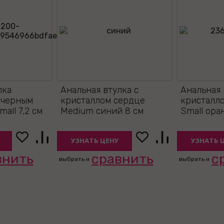
лка
Анальная втулка с
Анальная 
 черным
кристаллом сердце
кристалл
all 7,2 см
Medium синий 8 см
Small ора
УЗНАТЬ ЦЕНУ
УЗНАТЬ 
внить
сравнить
с
выбрать и
выбрать и