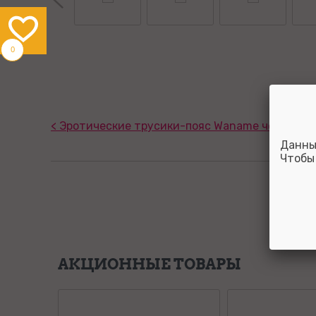
0
< Эротические трусики-пояс Waname черные 5
Данны
Чтобы
АКЦИОННЫЕ ТОВАРЫ