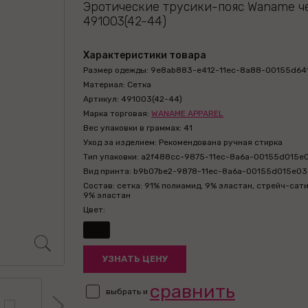
Эротические трусики-пояс Waname ч
491003(42-44)
Характеристики товара
Размер одежды: 9e8ab883-e412-11ec-8a88-00155d64
Материал: Сетка
Артикул: 491003(42-44)
Марка торговая:
WANAME APPAREL
Вес упаковки в граммах: 41
Уход за изделием: Рекомендована ручная стирка
Тип упаковки: a2f488cc-9875-11ec-8a6a-00155d015e
Вид принта: b9b07be2-9878-11ec-8a6a-00155d015e03
Состав: сетка: 91% полиамид, 9% эластан, стрейч-сати
9% эластан
Цвет:
УЗНАТЬ ЦЕНУ
сравнить
выбрать и