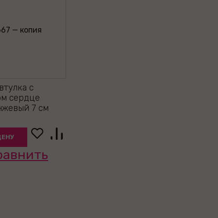
втулка с
ом сердце
нжевый 7 см
ЦЕНУ
равнить