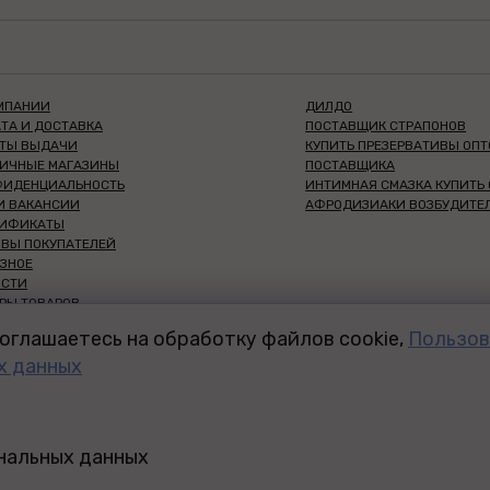
МПАНИИ
ДИЛДО
ТА И ДОСТАВКА
ПОСТАВЩИК СТРАПОНОВ
КТЫ ВЫДАЧИ
КУПИТЬ ПРЕЗЕРВАТИВЫ ОПТ
НИЧНЫЕ МАГАЗИНЫ
ПОСТАВЩИКА
ФИДЕНЦИАЛЬНОСТЬ
ИНТИМНАЯ СМАЗКА КУПИТЬ
И ВАКАНСИИ
АФРОДИЗИАКИ ВОЗБУДИТЕ
ТИФИКАТЫ
ВЫ ПОКУПАТЕЛЕЙ
ЗНОЕ
ОСТИ
РЫ ТОВАРОВ
НШИЗА СЕКС-ШОП
оглашаетесь на обработку файлов cookie,
Пользов
ДЛЯ ВАС
х данных
ДЛЯ ООО И ИП
 ТРЕНИНГ-ЦЕНТР
ЫЙ ДИСКАУНТЕР 18+
ИТИКА
ФИДЕНЦИАЛЬНОСТИ
ональных данных