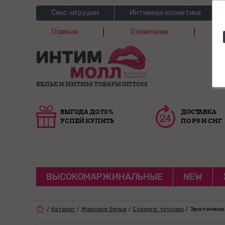
Секс-игрушки
Интимная косметика
Главная
О компании
Б
Г
БЕЛЬЕ И ИНТИМ ТОВАРЫ ОПТОМ
ВЫГОДА ДО 70%
ДОСТАВКА
УСПЕЙ КУПИТЬ
ПО РФ И СНГ
ВЫСОКОМАРЖИНАЛЬНЫЕ
NEW
/
Каталог
/
Женское белье
/
Стринги, трусики
/
Эротическ