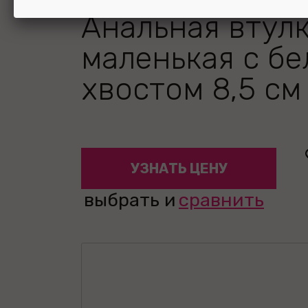
Анальная втул
маленькая с б
хвостом 8,5 см
УЗНАТЬ ЦЕНУ
выбрать и
сравнить