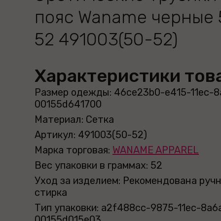
пояс Waname черные 
52 491003(50-52)
Характеристики тов
Размер одежды: 46ce23b0-e415-11ec-8
00155d641700
Материал: Сетка
Артикул: 491003(50-52)
Марка торговая:
WANAME APPAREL
Вес упаковки в граммах: 52
Уход за изделием: Рекомендована руч
стирка
Тип упаковки: a2f488cc-9875-11ec-8a6
00155d015e03