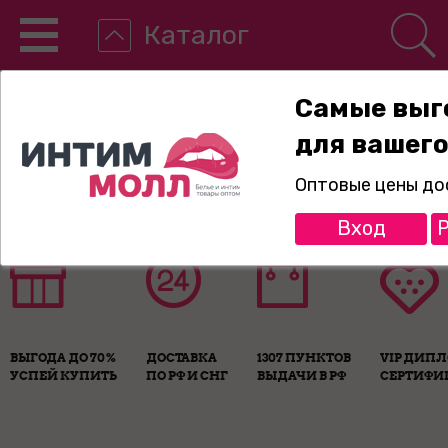
Каталог
Самые выг
для вашего
8-800-775-89-65
Оптовые цены до
Вход
Р
ВЫГОДА ДО 70%
ДОСТАВКА
1307 ПУНКТОВ
VIP ДИП
УСПЕЙ КУПИТЬ
ПО РФ И СНГ
ВЫДАЧИ В РФ
СЕРТИФИ