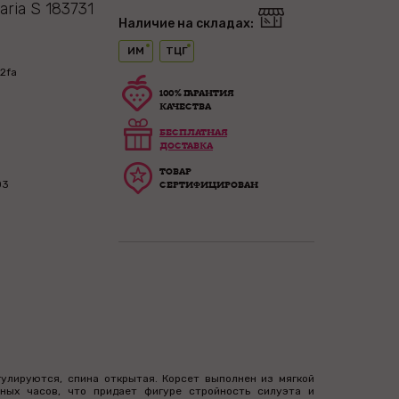
ria S 183731
Наличие на складах:
ИМ
ТЦГ
2fa
100% ГАРАНТИЯ
КАЧЕСТВА
БЕСПЛАТНАЯ
ДОСТАВКА
ТОВАР
03
СЕРТИФИЦИРОВАН
гулируются, спина открытая. Корсет выполнен из мягкой
ных часов, что придает фигуре стройность силуэта и