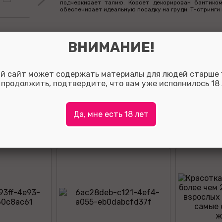
подчеркивает талию. Корсет декорирован бантико
обеспечивает идеальную посадку на груди. Т-стринги 
ВНИМАНИЕ!
Оставить отзыв:
й сайт может содержать материалы для людей старше 1
Так вы сможете помочь потенциальным покупателям о
 продолжить, подтвердите, что вам уже исполнилось 18 
с выбором, а также, за полезные отзывы мы начисляе
на ваш личный счет.
Для того что бы оставить отзыв зарегистрируйтесь ли
Да, мне есть 18 лет