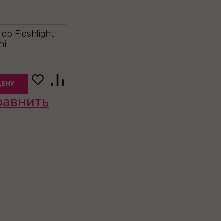
ор Fleshlight
ni
ЦЕНУ
равнить