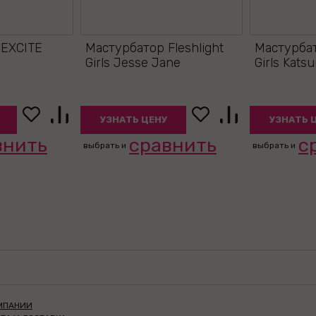
 EXCITE
Мастурбатор Fleshlight
Мастурбат
Girls Jesse Jane
Girls Katsu
УЗНАТЬ ЦЕНУ
УЗНАТЬ 
внить
сравнить
с
выбрать и
выбрать и
МПАНИИ