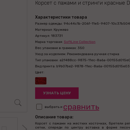
Корсет с пажами и стринги красные Da
Характеристики товара
Размер одежды: 94c44c1b-206f-11e5-9407-10c37b504
Материал: Кружево
Артикул: 183731
Марка торговая:
SoftLine Collection
Вес упаковки в граммах: 350
Уход за изделием: Рекомендована ручная стирка
Тип упаковки: a2f488cc-9875-11ec-8a6a-00155d015e
Вид принта: b9b07be2-9878-11ec-8a6a-00155d015e03
Цвет:
УЗНАТЬ ЦЕНУ
сравнить
выбрать и
Описание товара:
Корсет с пажами на жестких косточках, бретели ре
сетки, спереди по центру вставка в форме песоч