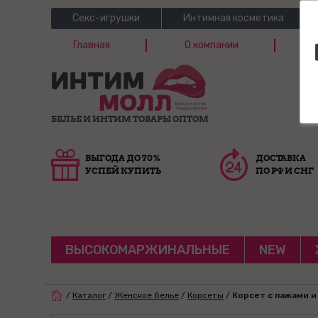
Секс-игрушки
Интимная косметика
Главная
О компании
Б
Г
БЕЛЬЕ И ИНТИМ ТОВАРЫ ОПТОМ
ВЫГОДА ДО 70%
ДОСТАВКА
УСПЕЙ КУПИТЬ
ПО РФ И СНГ
ВЫСОКОМАРЖИНАЛЬНЫЕ
NEW
/
Каталог
/
Женское белье
/
Корсеты
/
Корсет с пажами и