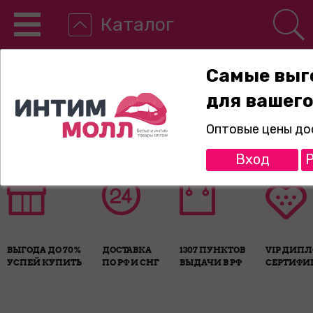
Каталог
Самые выг
для вашего
8-800-775-89-65
Оптовые цены до
Вход
Р
ВЫГОДА ДО 70%
ДОСТАВКА
1307 ПУНКТОВ
VIP ДИП
УСПЕЙ КУПИТЬ
ПО РФ И СНГ
ВЫДАЧИ В РФ
СЕРТИФИ