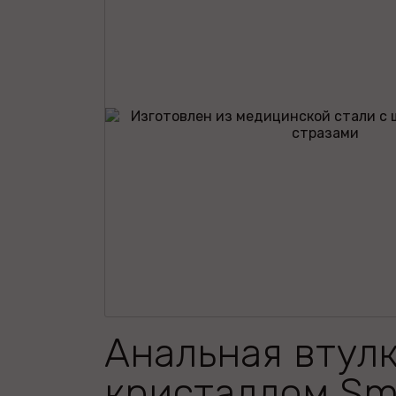
Анальная втулк
кристаллом Sma