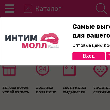
Каталог
Самые выг
для вашего
8-800-775-89-65
Оптовые цены до
Вход
Р
ВЫГОДА ДО 70%
ДОСТАВКА
1307 ПУНКТОВ
VIP ДИП
УСПЕЙ КУПИТЬ
ПО РФ И СНГ
ВЫДАЧИ В РФ
СЕРТИФИ