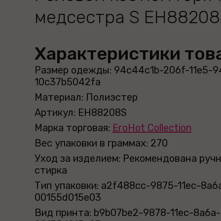
медсестра S EH88208
Характеристики тов
Размер одежды: 94c44c1b-206f-11e5-9
10c37b5042fa
Материал: Полиэстер
Артикул: EH88208S
Марка торговая:
EroHot Collection
Вес упаковки в граммах: 270
Уход за изделием: Рекомендована руч
стирка
Тип упаковки: a2f488cc-9875-11ec-8a6
00155d015e03
Вид принта: b9b07be2-9878-11ec-8a6a-