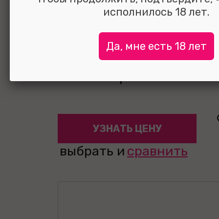
исполнилось 18 лет.
Вибратор Nalo
для стимуляци
Да, мне есть 18 лет
клитора 10 см
УЗНАТЬ ЦЕНУ
выбрать и
сравнить