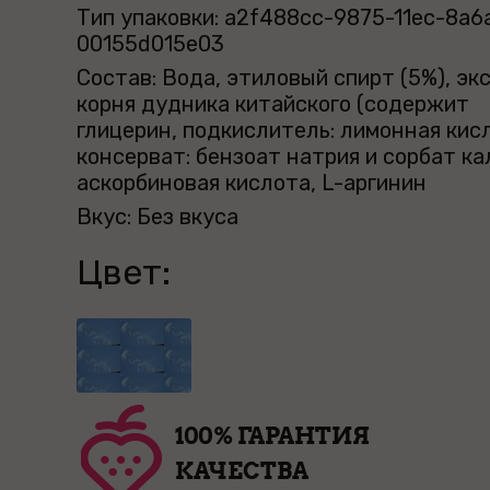
Тип упаковки: a2f488cc-9875-11ec-8a6
00155d015e03
Состав: Вода, этиловый спирт (5%), эк
корня дудника китайского (содержит
глицерин, подкислитель: лимонная кис
консерват: бензоат натрия и сорбат ка
аскорбиновая кислота, L-аргинин
Вкус: Без вкуса
Цвет:
100% ГАРАНТИЯ
КАЧЕСТВА