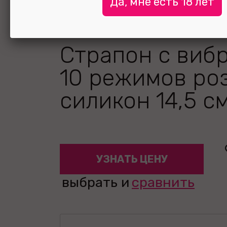
Да, мне есть 18 лет
Страпон с виб
10 режимов ро
силикон 14,5 с
УЗНАТЬ ЦЕНУ
выбрать и
сравнить