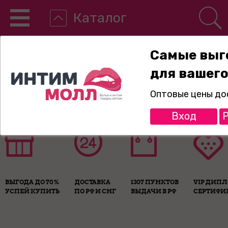
Каталог
Самые выг
для вашего
8-800-775-89-65
Оптовые цены до
Вход
Р
ВЫГОДА ДО 70%
ДОСТАВКА
1307 ПУНКТОВ
VIP ДИП
УСПЕЙ КУПИТЬ
ПО РФ И СНГ
ВЫДАЧИ В РФ
СЕРТИФИ