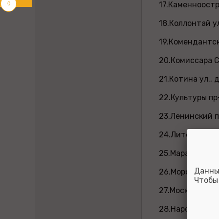
0
17.Каменноостр
18.Коллонтай у
19.Комендантск
20.Комиссара См
21.Котина ул., 
22.Культуры пр-
23.Ленинский пр
24.Литейный пр
25.Марата ул
Данны
26.Морская на
Чтобы
27.Московский
28.Народная ул.