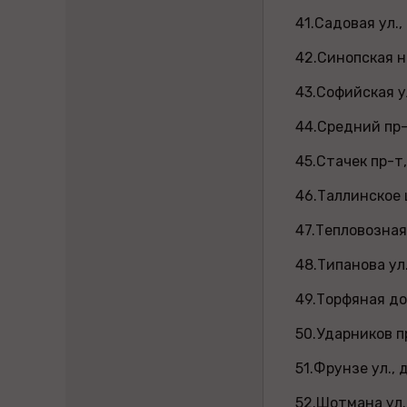
41.Садовая у
42.Синопская н
43.Софийская 
44.Средний пр-
45.Стачек пр-
46.Таллинское
47.Тепловозна
48.Типанова у
49.Торфяная до
50.Ударников 
51.Фрунзе ул.
52.Шотмана ул