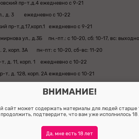
овский пр-т,д.4 ежедневно с 9-21
л., д. 3 ежедневно с 10-22
ий пр-т,д.17,корп.1 ежедневно с 9-21
ирнова ул., д.3Б пн.-пт.: с 10-20, сб: 10-17, вс: выходн
д. 2, корп. 3А пн-пт: с 10-20, сб-вс: 11-20
т, д. 11, корп. 1 ежедневно с 10-22
-т, д. 128, корп. 2А ежедневно с 10-21
-т, д. 60 пн-пт: с 9- 17:30, сб. 11-16, вс. вых.
ВНИМАНИЕ!
., д. 86 ежедневно с 10-21
й сайт может содержать материалы для людей старше 1
б., д. 35 А ежедневно с 10-22
 продолжить, подтвердите, что вам уже исполнилось 18 
 пр-т, д. 186 ежедневно с 9-21
, д. 3, корп. 1 ежедневно с 10-21
Да, мне есть 18 лет