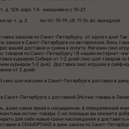
т, д. 124, корп. 1 А ежедневно с 10-21
на пр-т, д. 2 пн-пт: 10-19, сб: 11-16, вс: выходной
тавка заказов по Санкт-Петербургу от одного дня! Так
нь заказа в Санкт-Петербурге на автовокзале. Весь тов
рес вашей доставки и сумма к оплате. Магазин секс иг
кс товаров по Санкт-Петербургу ! В нашем интернет-ма
тавка курьером Сибири от 1-2 дней секс шоп товаров по
ким курьером 1-2 дня) . Доставка секс игрушек в сейф к
ение от 2 дней.
 секс шоп магазин в Санкт-Петербурге доставка в день
в Санкт-Петербурге с доставкой (Интим товары в Лени
, даже самая яркая и насыщенная, в определенный мом
пикантные интим-товары. С их помощью вы сможете доб
крыть для себя новые грани наслаждения и доставить 
ставим в СЕКЬЮРПАКЕ в день заказа по Санкт-Петербур