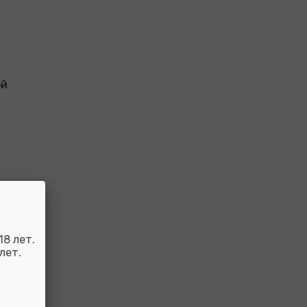
ой
8 лет.
лет.