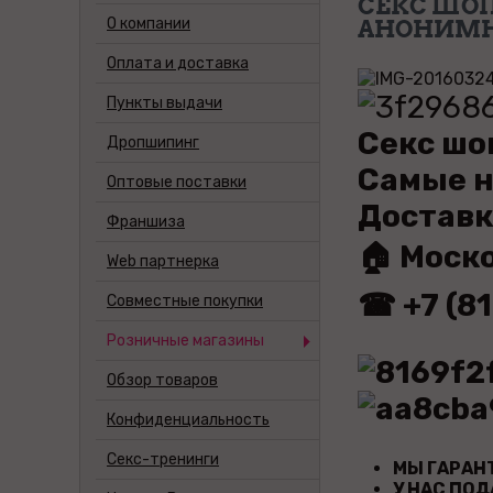
СЕКС ШОП
О компании
АНОНИМН
Оплата и доставка
Пункты выдачи
Секс шо
Дропшипинг
Самые н
Оптовые поставки
Доставк
Франшиза
🏠 Моско
Web партнерка
☎ +7 (8
Совместные покупки
Розничные магазины
Обзор товаров
Конфиденциальность
Cекс-тренинги
МЫ ГАРАНТ
У НАС ПОД