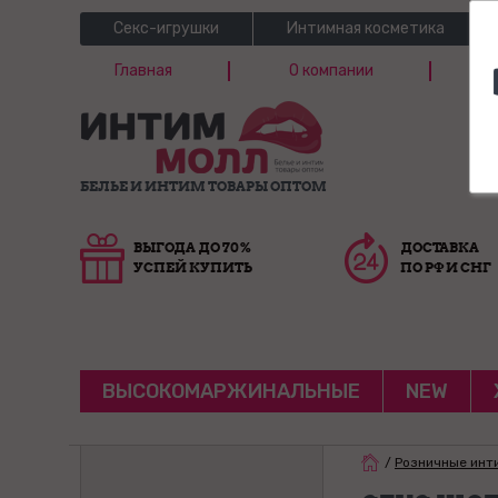
Секс-игрушки
Интимная косметика
Главная
О компании
Б
Г
БЕЛЬЕ И ИНТИМ ТОВАРЫ ОПТОМ
ВЫГОДА ДО 70%
ДОСТАВКА
УСПЕЙ КУПИТЬ
ПО РФ И СНГ
ВЫСОКОМАРЖИНАЛЬНЫЕ
NEW
/
Розничные инт