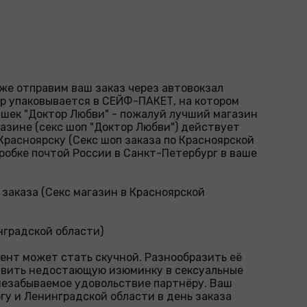
 же отправим ваш заказ через автовокзал
ар упаковывается в СЕЙФ-ПАКЕТ, на котором
рушек "Доктор Любви" - пожалуй лучший магазин
газине (секс шоп "Доктор Любви") действует
 Красноярску (Секс шоп заказа по Красноярской
оробке почтой России в Санкт-Петербург в ваше
 заказа (Секс магазин в Красноярской
нградской области)
ент может стать скучной. Разнообразить её
авить недостающую изюминку в сексуальные
незабываемое удовольствие партнёру. Ваш
гу и Ленинградской области в день заказа