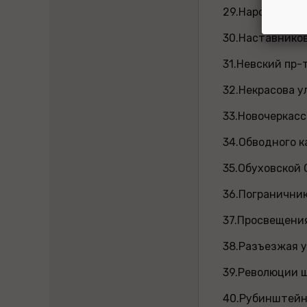
29.Народного О
30.Наставнико
31.Невский пр
32.Некрасова у
33.Новочеркас
34.Обводного к
35.Обуховской О
36.Пограничника 
37.Просвещения
38.Разъезжая у
39.Революции
40.Рубинштейн